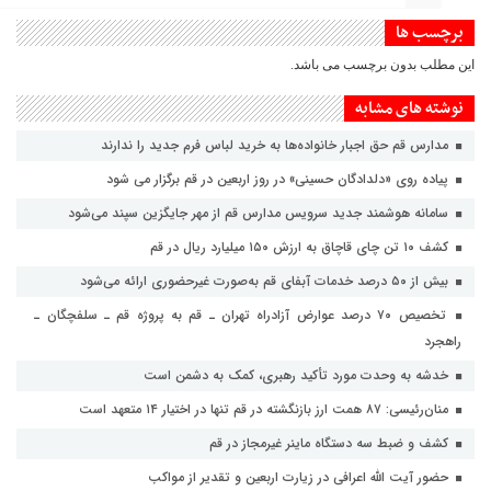
برچسب ها
این مطلب بدون برچسب می باشد.
نوشته های مشابه
مدارس قم حق اجبار خانواده‌ها به خرید لباس فرم جدید را ندارند
پیاده روی «دلدادگان حسینی» در روز اربعین در قم برگزار می شود
سامانه هوشمند جدید سرویس مدارس قم از مهر جایگزین سپند می‌شود
کشف ۱۰ تن چای قاچاق به ارزش ۱۵۰ میلیارد ریال در قم
بیش از ۵۰ درصد خدمات آبفای قم به‌صورت غیرحضوری ارائه می‌شود
تخصیص ۷۰ درصد عوارض آزادراه تهران ـ قم به پروژه قم ـ سلفچگان ـ
راهجرد
خدشه به وحدت مورد تأکید رهبری، کمک به دشمن است
منان‌رئیسی: ۸۷ همت ارز بازنگشته در قم تنها در اختیار ۱۴ متعهد است
کشف و ضبط سه دستگاه ماینر غیرمجاز در قم
حضور آیت الله اعرافی در زیارت اربعین و تقدیر از مواکب