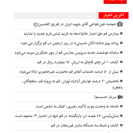
آخرین اخبار
حماسه خون‌خواهی آقای شهید ایران در طریق الحسین(ع)
مدارس قم حق اجبار خانواده‌ها به خرید لباس فرم جدید را ندارند
پیاده روی «دلدادگان حسینی» در روز اربعین در قم برگزار می شود
سامانه هوشمند جدید سرویس مدارس قم از مهر جایگزین سپند می‌شود
کشف ۱۰ تن چای قاچاق به ارزش ۱۵۰ میلیارد ریال در قم
بیش از ۵۰ درصد خدمات آبفای قم به‌صورت غیرحضوری ارائه می‌شود
تخصیص ۷۰ درصد عوارض آزادراه تهران ـ قم به پروژه قم ـ سلفچگان ـ
راهجرد
سرباز حسینیم!
خدشه به وحدت مورد تأکید رهبری، کمک به دشمن است
منان‌رئیسی: ۸۷ همت ارز بازنگشته در قم تنها در اختیار ۱۴ متعهد است
کشف و ضبط سه دستگاه ماینر غیرمجاز در قم