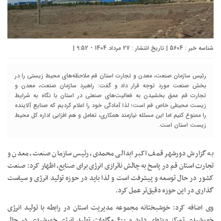
شناسه خبر : 5604 | تاریخ انتشار : 27 مرداد 1404 - 9:52 |
رئیس سازمان صنعت، معدن و تجارت استان قم ملاحظه‌های محیط زیستی را در
بخش صنعت مورد توجه قرار داد و گفت: راهبرد سازمان صنعت، معدن و
تجارت قم عمق بخشیدن به فعالیت‌های صنعتی در استان با نگاه به شرایط
زیست محیطی خاص قم است؛ لذا آمادگی خود را اعلام کردیم که صنایع آلاینده
را ممنوع کنیم اما این مسئله نیازمند همکاری، تعامل و هم افزایی اداره کل محیط
زیست استان است.
به گزارش دورشهر قمف اکبر ابدالی محمدی، رئیس سازمان صنعت، معدن و
تجارت استان قم در پاسخ به چالش ناترازی انرژی برای صنایع، اظهار کرد: صنعت
کشور در حال توسعه و پیشرفت است و لذا باید در حوزه تولید انرژی و سیاست
گذاری در این حوزه دقیق‌تر عمل کرد.
وی اضافه کرد: خوشبختانه مجموعه مدیریت استان در رابطه با تولید انرژی
خورشیدی تمرکز ویژه‌ای دارد و ۶۰۰ مگاوات تولید انرژی خورشیدی در حال