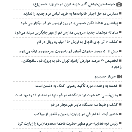
حماسه خون‌خواهی آقای شهید ایران در طریق الحسین(ع)
مدارس قم حق اجبار خانواده‌ها به خرید لباس فرم جدید را ندارند
پیاده روی «دلدادگان حسینی» در روز اربعین در قم برگزار می شود
سامانه هوشمند جدید سرویس مدارس قم از مهر جایگزین سپند می‌شود
کشف ۱۰ تن چای قاچاق به ارزش ۱۵۰ میلیارد ریال در قم
بیش از ۵۰ درصد خدمات آبفای قم به‌صورت غیرحضوری ارائه می‌شود
تخصیص ۷۰ درصد عوارض آزادراه تهران ـ قم به پروژه قم ـ سلفچگان ـ
راهجرد
سرباز حسینیم!
خدشه به وحدت مورد تأکید رهبری، کمک به دشمن است
منان‌رئیسی: ۸۷ همت ارز بازنگشته در قم تنها در اختیار ۱۴ متعهد است
کشف و ضبط سه دستگاه ماینر غیرمجاز در قم
حضور آیت الله اعرافی در زیارت اربعین و تقدیر از مواکب
رئیس قوه قضاییه حرم مطهر حضرت فاطمه معصومه(س) را زیارت کرد