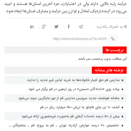
درآمد رتبه بالایی دارند ولی در اعتبارات، جزء آخرین استان‌ها هستند و امید
می‌رود در آینده نزدیک، تعادل و توازن بین درآمد و مصارف استان‌ها ایجاد شود.
به اشتراک بگذارید :
https://doreshahreqom.ir/?p=4626
برچسب ها
این مطلب بدون برچسب می باشد.
نوشته های مشابه
مدارس قم حق اجبار خانواده‌ها به خرید لباس فرم جدید را ندارند
پیاده روی «دلدادگان حسینی» در روز اربعین در قم برگزار می شود
سامانه هوشمند جدید سرویس مدارس قم از مهر جایگزین سپند می‌شود
کشف ۱۰ تن چای قاچاق به ارزش ۱۵۰ میلیارد ریال در قم
بیش از ۵۰ درصد خدمات آبفای قم به‌صورت غیرحضوری ارائه می‌شود
تخصیص ۷۰ درصد عوارض آزادراه تهران ـ قم به پروژه قم ـ سلفچگان ـ