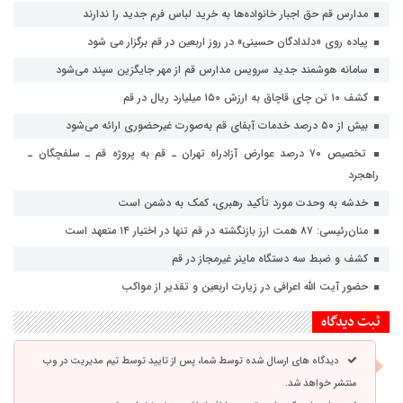
مدارس قم حق اجبار خانواده‌ها به خرید لباس فرم جدید را ندارند
پیاده روی «دلدادگان حسینی» در روز اربعین در قم برگزار می شود
سامانه هوشمند جدید سرویس مدارس قم از مهر جایگزین سپند می‌شود
کشف ۱۰ تن چای قاچاق به ارزش ۱۵۰ میلیارد ریال در قم
بیش از ۵۰ درصد خدمات آبفای قم به‌صورت غیرحضوری ارائه می‌شود
تخصیص ۷۰ درصد عوارض آزادراه تهران ـ قم به پروژه قم ـ سلفچگان ـ
راهجرد
خدشه به وحدت مورد تأکید رهبری، کمک به دشمن است
منان‌رئیسی: ۸۷ همت ارز بازنگشته در قم تنها در اختیار ۱۴ متعهد است
کشف و ضبط سه دستگاه ماینر غیرمجاز در قم
حضور آیت الله اعرافی در زیارت اربعین و تقدیر از مواکب
ثبت دیدگاه
دیدگاه های ارسال شده توسط شما، پس از تایید توسط تیم مدیریت در وب
منتشر خواهد شد.