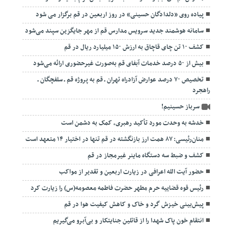
پیاده روی «دلدادگان حسینی» در روز اربعین در قم برگزار می شود
سامانه هوشمند جدید سرویس مدارس قم از مهر جایگزین سپند می‌شود
کشف ۱۰ تن چای قاچاق به ارزش ۱۵۰ میلیارد ریال در قم
بیش از ۵۰ درصد خدمات آبفای قم به‌صورت غیرحضوری ارائه می‌شود
تخصیص ۷۰ درصد عوارض آزادراه تهران ـ قم به پروژه قم ـ سلفچگان ـ
راهجرد
سرباز حسینیم!
خدشه به وحدت مورد تأکید رهبری، کمک به دشمن است
منان‌رئیسی: ۸۷ همت ارز بازنگشته در قم تنها در اختیار ۱۴ متعهد است
کشف و ضبط سه دستگاه ماینر غیرمجاز در قم
حضور آیت الله اعرافی در زیارت اربعین و تقدیر از مواکب
رئیس قوه قضاییه حرم مطهر حضرت فاطمه معصومه(س) را زیارت کرد
پیش‌بینی خیزش گرد و خاک و کاهش کیفیت هوا در قم
انتقام خون پاک شهدا را از قاتلین جنایتکار و بی‌آبرو می‌گیریم