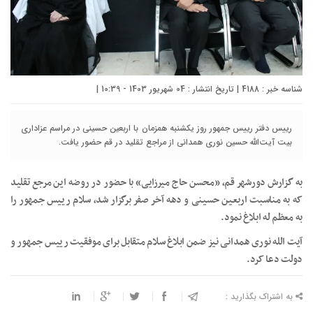
شناسه خبر : 4188 | تاریخ انتشار : 04 شهریور 1403 - 10:39 |
رییس دفتر رییس جمهور روز یکشنبه همزمان با اربعین حسینی در مراسم عزاداری
بیت آیت‌الله حسین نوری همدانی از مراجع تقلید در قم حضور یافت.
به گزارش دورشهر قم، «محسن حاج میرزایی» با حضور در روضه این مرجع تقلید
که به مناسبت اربعین حسینی و دهه آخر صفر برگزار شد، سلام رییس جمهور را
به معظم له ابلاغ نمود.
آیت الله نوری همدانی نیز ضمن ابلاغ سلام متقابل برای موفقیت رییس جمهور و
دولت دعا کرد.
به اشتراک بگذارید :