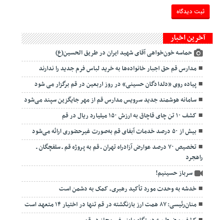
آخرین اخبار
حماسه خون‌خواهی آقای شهید ایران در طریق الحسین(ع)
مدارس قم حق اجبار خانواده‌ها به خرید لباس فرم جدید را ندارند
پیاده روی «دلدادگان حسینی» در روز اربعین در قم برگزار می شود
سامانه هوشمند جدید سرویس مدارس قم از مهر جایگزین سپند می‌شود
کشف ۱۰ تن چای قاچاق به ارزش ۱۵۰ میلیارد ریال در قم
بیش از ۵۰ درصد خدمات آبفای قم به‌صورت غیرحضوری ارائه می‌شود
تخصیص ۷۰ درصد عوارض آزادراه تهران ـ قم به پروژه قم ـ سلفچگان ـ
راهجرد
سرباز حسینیم!
خدشه به وحدت مورد تأکید رهبری، کمک به دشمن است
منان‌رئیسی: ۸۷ همت ارز بازنگشته در قم تنها در اختیار ۱۴ متعهد است