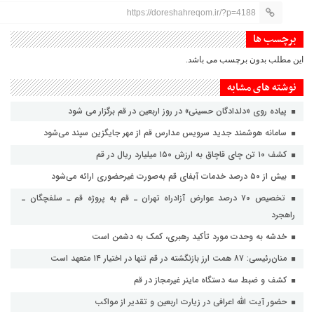
https://doreshahreqom.ir/?p=4188
برچسب ها
این مطلب بدون برچسب می باشد.
نوشته های مشابه
پیاده روی «دلدادگان حسینی» در روز اربعین در قم برگزار می شود
سامانه هوشمند جدید سرویس مدارس قم از مهر جایگزین سپند می‌شود
کشف ۱۰ تن چای قاچاق به ارزش ۱۵۰ میلیارد ریال در قم
بیش از ۵۰ درصد خدمات آبفای قم به‌صورت غیرحضوری ارائه می‌شود
تخصیص ۷۰ درصد عوارض آزادراه تهران ـ قم به پروژه قم ـ سلفچگان ـ
راهجرد
خدشه به وحدت مورد تأکید رهبری، کمک به دشمن است
منان‌رئیسی: ۸۷ همت ارز بازنگشته در قم تنها در اختیار ۱۴ متعهد است
کشف و ضبط سه دستگاه ماینر غیرمجاز در قم
حضور آیت الله اعرافی در زیارت اربعین و تقدیر از مواکب