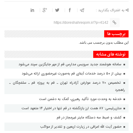
به اشتراک بگذارید :
https://doreshahreqom.ir/?p=4142
برچسب ها
این مطلب بدون برچسب می باشد.
نوشته های مشابه
سامانه هوشمند جدید سرویس مدارس قم از مهر جایگزین سپند می‌شود
بیش از ۵۰ درصد خدمات آبفای قم به‌صورت غیرحضوری ارائه می‌شود
تخصیص ۷۰ درصد عوارض آزادراه تهران ـ قم به پروژه قم ـ سلفچگان ـ
راهجرد
خدشه به وحدت مورد تأکید رهبری، کمک به دشمن است
منان‌رئیسی: ۸۷ همت ارز بازنگشته در قم تنها در اختیار ۱۴ متعهد است
کشف و ضبط سه دستگاه ماینر غیرمجاز در قم
حضور آیت الله اعرافی در زیارت اربعین و تقدیر از مواکب