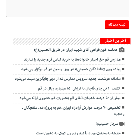
آخرین اخبار
حماسه خون‌خواهی آقای شهید ایران در طریق الحسین(ع)
مدارس قم حق اجبار خانواده‌ها به خرید لباس فرم جدید را ندارند
پیاده روی «دلدادگان حسینی» در روز اربعین در قم برگزار می شود
سامانه هوشمند جدید سرویس مدارس قم از مهر جایگزین سپند می‌شود
کشف ۱۰ تن چای قاچاق به ارزش ۱۵۰ میلیارد ریال در قم
بیش از ۵۰ درصد خدمات آبفای قم به‌صورت غیرحضوری ارائه می‌شود
تخصیص ۷۰ درصد عوارض آزادراه تهران ـ قم به پروژه قم ـ سلفچگان ـ
راهجرد
سرباز حسینیم!
خدشه به وحدت مورد تأکید رهبری، کمک به دشمن است