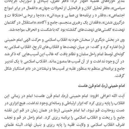
مدیر حوزه‌های علمیه اظهار کرد: «فقر نظری، بنیادی و تئوریک جریانات
سیاسی»، «فقر تحلیل کلان و فراتحلیل از تحولات جهان»، «انفعال در برابر امواج
اجتماعی»، «فقر در برنامه‌های عملی و میدانی»، «دچار برخی اختلافات و
درگیری شدن»، «فقدان یک رهبری منجسم، جامع و آگاه»، «استقلال در گفتمان
نهضت» کاستی‌های نهضت‌های گذشته بود که با شکست و انحراف مواجه شد.
وی در بخش دیگری از سخنان خود به انقلاب اسلامی و حرکت الهی امام خمینی
(ره) اشاره کرد و گفت: در میان نهضت‌ها و انقلاب‌های تاریخ، انقلاب اسلامی به
گونه‌ای توسط امام راحل سامان و نظام یافت که غالب این آسیب‌هایی که ذکر شد
در آن وجود نداشت و از آن آسیب‌ها مصون ماند. انقلاب اسلامی با یک تدبیر
جامع و برنامه‌ای منظم به منظور غلبه بر آسیب‌ها و نیفتادن در دام استکبار شکل
گرفت.
امام خمینی (ره)، امام قرن هاست
آیت الله اعرافی افزود: امام خمینی (ره)، امام قرن هاست؛ امام در زمانی این
انقلاب را پایه ریزی کرد که ابزار ارتباطی و رسانه‌ای وجود نداشت، هیچ ابزاری در
دست روحانیت قم نبود، اما امام خمینی (ره) در همان زمان در قم این نقشه
جامع را ریخت و انقلاب اسلامی را برنامه ریزی کرد. امام راحل در قم و نجف
اشرف انقلاب اسلامی و ولایت فقیه را پایه ریزی و بنیان نهاد، البته علمای