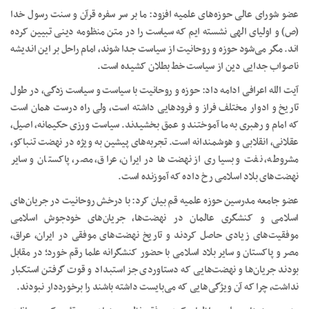
عضو شورای عالی حوزه‌های علمیه افزود: ما بر سر سفره قرآن و سنت رسول خدا
(ص) و اولیای الهی نشسته ایم که سیاست را در متن منظومه دینی تبیین کرده
اند. مگر می‌شود حوزه و روحانیت از سیاست جدا شوند، امام راحل بر این اندیشه
ناصواب جدایی دین از سیاست خط بطلان کشیده است.
آیت الله اعرافی ادامه داد: حوزه و روحانیت با سیاست و سیاست زدگی، در طول
تاریخ و ادوار مختلف فراز و فرودهایی داشته است، ولی راه درست همان است
که امام و رهبری به ما آموختند و عمق بخشیدند. سیاست ورزی حکیمانه، اصیل،
عقلانی، انقلابی و هوشمندانه است. تجربه‌های پیشین به ویژه در نهضت تنباکو،
مشروطه، نفت و بسیاری از نهضت‌ها در ایران، عراق، مصر، پاکستان و سایر
نهضت‌های بلاد اسلامی رخ داده که آموزنده است.
عضو جامعه مدرسین حوزه علمیه قم بیان کرد: با درخش روحانیت در جریان‌های
اسلامی و کنشگری عالمان در نهضت‌ها، جریان‌های خودجوش اسلامی
موفقیت‌های زیادی حاصل کردند و تاریخ نهضت‌های موفقی در ایران، عراق،
مصر و پاکستان و سایر بلاد اسلامی با حضور کنشگرانه علما رقم خورد؛ در مقابل
بودند جریان‌ها و نهضت‌هایی که دستاوردی جز استبداد و قوت گرفتن استکبار
نداشت، چرا که آن ویژگی‌هایی که می‌بایست داشته باشند را برخورددار نبودند.