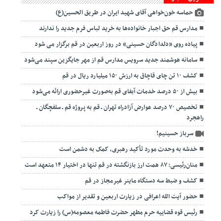
حماسه خون‌خواهی آقای شهید ایران در طریق الحسین(ع)
مدارس قم حق اجبار خانواده‌ها به خرید لباس فرم جدید را ندارند
پیاده روی «دلدادگان حسینی» در روز اربعین در قم برگزار می شود
سامانه هوشمند جدید سرویس مدارس قم از مهر جایگزین سپند می‌شود
کشف ۱۰ تن چای قاچاق به ارزش ۱۵۰ میلیارد ریال در قم
بیش از ۵۰ درصد خدمات آبفای قم به‌صورت غیرحضوری ارائه می‌شود
تخصیص ۷۰ درصد عوارض آزادراه تهران ـ قم به پروژه قم ـ سلفچگان ـ
راهجرد
سرباز حسینیم!
خدشه به وحدت مورد تأکید رهبری، کمک به دشمن است
منان‌رئیسی: ۸۷ همت ارز بازنگشته در قم تنها در اختیار ۱۴ متعهد است
کشف و ضبط سه دستگاه ماینر غیرمجاز در قم
حضور آیت الله اعرافی در زیارت اربعین و تقدیر از مواکب
رئیس قوه قضاییه حرم مطهر حضرت فاطمه معصومه(س) را زیارت کرد