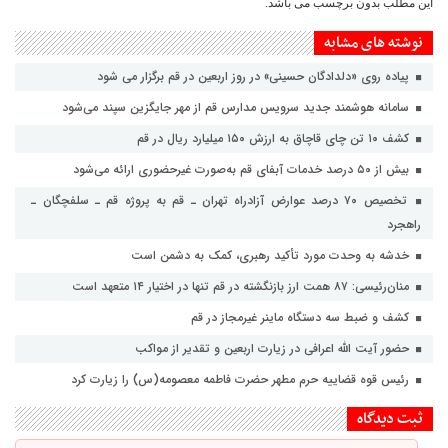
این مطلب بدون برچسب می باشد.
نوشته های مشابه
پیاده روی «دلدادگان حسینی» در روز اربعین در قم برگزار می شود
سامانه هوشمند جدید سرویس مدارس قم از مهر جایگزین سپند می‌شود
کشف ۱۰ تن چای قاچاق به ارزش ۱۵۰ میلیارد ریال در قم
بیش از ۵۰ درصد خدمات آبفای قم به‌صورت غیرحضوری ارائه می‌شود
تخصیص ۷۰ درصد عوارض آزادراه تهران ـ قم به پروژه قم ـ سلفچگان ـ
راهجرد
خدشه به وحدت مورد تأکید رهبری، کمک به دشمن است
منان‌رئیسی: ۸۷ همت ارز بازنگشته در قم تنها در اختیار ۱۴ متعهد است
کشف و ضبط سه دستگاه ماینر غیرمجاز در قم
حضور آیت الله اعرافی در زیارت اربعین و تقدیر از مواکب
رئیس قوه قضاییه حرم مطهر حضرت فاطمه معصومه(س) را زیارت کرد
ثبت دیدگاه