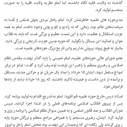
گذشته به ولایت فقیه نگاه داشتند اما امام نظریه ولایت فقیه را به صورت
منجسم تولید کرد.
مدیرحوزه های علمیه خاطرنشان کرد: امام راحل مردی جهان شناس و آشنا به
سیاست‌های عالم بود، زمانی که نه رادیو و تلویزیونی وجود داشت امام به همه
عزت، استقلال و عظمت دارد و این نعمت عظیم و بزرگی است که باید به طلاب
جوان و اساتید این مسائل را بگوئید که حوزه چنین هویت تاریخی و بزرگی دارد.
مانیاز به هیچ پیوند بیرونی نداریم واین تاریخ بزرگ حوزه‌های علمیه است.
عضو شورای عالی حوزه‌های علمیه، امام خمینی را پایه گذار نهضت مقدس نظام
اسلامی و رهبری معظم را راهبر این نهضت توصیف کرد و گفت: امام در برابر
امواج منفعل نبود، ایشان ۱۵ خرداد را نماد یک جریان نو و حرکتی جدید، مستقل
و برآمده از دین دانست و همیشه تاکید داشتند که روز ۱۵ خرداد نباید از یادها
فراموش شود.
استاد درس خارج حوزه علمیه قم افزود: امام به تدریج اقدام به تولید برنامه کرد،
پس از پیروی انقلاب اسلامی برنامه‌های فعلی را در ابتدا اجرا کردند، سپس
شورای انقلاب و بعد قانون اساسی و به همین منوال نظام اسلامی را برنامه ریزی و
تولید کرد. ایشان، رهبری منسجم را با همراهی مراجع معظم و بزرگان حوزه پایه
ریزی کردند ولی یگانه ای که پرچمدان این نهضت بود شخص امام راحل و امروز