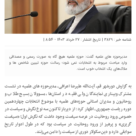
شناسه خبر : 3829 | تاریخ انتشار : 27 خرداد 1403 - 8:54 |
مدیرحوزه های علمیه گفت: حوزه علمیه هیچ گاه به صورت رسمی و مصداقی
وارد مباحث مربوط به انتخابات نمی شود؛ رسالت حوزه تبیین شاخص ها و
ملاک‌های یک انتخاب خوب است.
به گزارش دورشهر قم، آیت‌الله علیرضا اعرافی، مدیرحوزه های علمیه در نشست
مشترک وبیناری نمایندگان ولی فقیه در استان‌ها، مسوولان بسیج طلاب و
روحانیون و مدیران استانی حوزه‌های علمیه با موضوع انتخابات چهاردهمین
دوره ریاست جمهوری، اظهار کرد: از دیرباز تاکنون سه نوع نگرش و سیاست در
خصوص ورود روحانیت در عرصه سیاست وجود داشت که نگرش اول؛ «سیاست
گریزی» و پرهیز از ورود روحانیت در سیاست بود که در طول ادوار تاریخ
سوابقی دارد و دین سکولار دوری از سیاست را دامن می‌زنند.