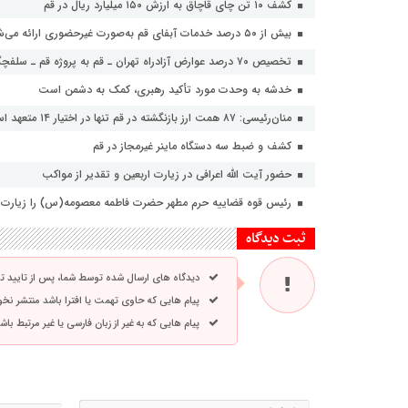
کشف ۱۰ تن چای قاچاق به ارزش ۱۵۰ میلیارد ریال در قم
بیش از ۵۰ درصد خدمات آبفای قم به‌صورت غیرحضوری ارائه می‌شود
تخصیص ۷۰ درصد عوارض آزادراه تهران ـ قم به پروژه قم ـ سلفچگان ـ راهجرد
خدشه به وحدت مورد تأکید رهبری، کمک به دشمن است
منان‌رئیسی: ۸۷ همت ارز بازنگشته در قم تنها در اختیار ۱۴ متعهد است
کشف و ضبط سه دستگاه ماینر غیرمجاز در قم
حضور آیت الله اعرافی در زیارت اربعین و تقدیر از مواکب
رئیس قوه قضاییه حرم مطهر حضرت فاطمه معصومه(س) را زیارت 
ثبت دیدگاه
دیدگاه های ارسال شده توسط شما، پس از تایید 
پیام هایی که حاوی تهمت یا افترا باشد منتشر نخ
پیام هایی که به غیر از زبان فارسی یا غیر مرتبط ب