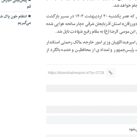
پیش‌بینی خیزش گ
جام خواهد شد.
قم
آیت الله سیدابراهیم رئیسی هشتمین رئیس جمهوری اسلامی ایران که عصر یکشنبه ۳۰ اردیبهشت ۱۴۰۳ در مسیر بازگشت
انتقام خون پاک شهد
می‌گیریم
«ورزقان» استان آذربایجان شرقی دچار سانحه هوایی شده
 ابن موسی الرضا (ع) به مقام رفیع شهادت نایل شد.
 امیرعبداللهیان وزیر امور خارجه، مالک رحمتی استاندار
رئیس‌جمهور و تعدادی از محافظین و خدمه بالگرد از
https://doreshahreqom.ir/?p=3728
‌شود