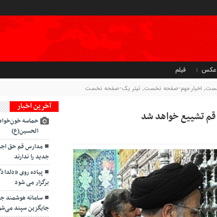
عکس
فیلم
خست
,
اخبار مهم-صفحه نخست
,
تیتر یک-صفحه نخست
آخرین اخبار
 قم تشییع خواهد شد
حماسه خون‌خواه
الحسین(ع)
مدارس قم حق اجبار
جدید را ندارند
پیاده روی «دلداد
برگزار می شود
سامانه هوشمند ج
جایگزین سپند می‌شو