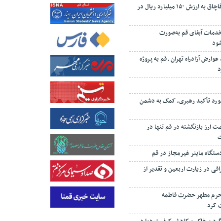
کشف ۱۰ تن چای قاچاق به ارزش ۱۵۰ میلیارد ریال در
 درصد خدمات آبفای قم به‌صورت
شود
 درصد عوارض آزادراه تهران ـ قم به پروژه
د
رد تأکید رهبری، کمک به دشمن
‌رئیسی: ۸۷ همت ارز بازنگشته در قم تنها در
تگاه ماینر غیرمجاز در قم
افی در زیارت اربعین و تقدیر از
 حرم مطهر حضرت فاطمه
 کرد