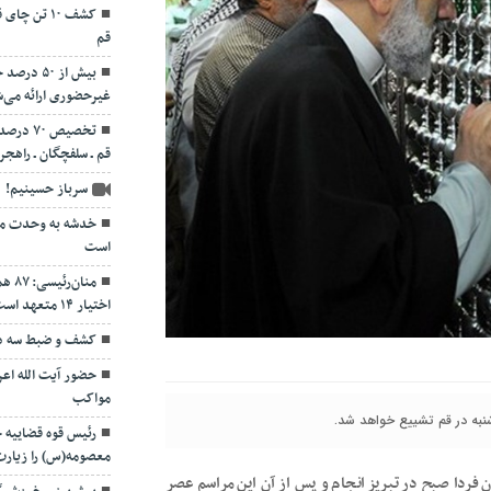
قم
بیش از ۵۰
غیرحضوری ارائه می‌
تخصیص ۷۰
قم ـ سلفچگان ـ راهجر
سرباز حسینیم!
خدشه به وحدت مو
است
منان
اختیار ۱۴ متعهد است
کشف و ضبط سه دس
حضور آیت الله اعر
مواکب
شنبه در قم تشییع خواهد شد.
رئیس قوه قضاییه
معصومه(س) را زیارت
فردا صبح در تبریز انجام و پس از آن این مراسم عصر