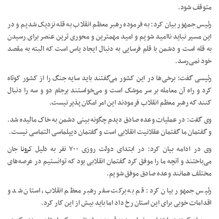
متوقف شود.
رئیس جمهور بیان کرد: به فرموده رهبر معظم انقلاب به قله نزدیک شدیم و در
این مسیر نباید ناامید شویم و امید مهمترین و محوری ترین عنصر برای رسیدن
به قله است و دشمن با قلم فرسایی به دنبال ایجاد یاس است که البته به مقصد
خود نمی‌رسد.
رئیسی گفت: برخی‌ها در این کشور می‌گفتند باید سایه جنگ را از کشور کوتاه
کرد و راه آن معامله بر سر موشک است و می‌خواستند برجام دو و سه را دنبال
کنند که رهبر معظم انقلاب فرمودند این امر امکان پذیر نیست.
وی گفت: در عملیات وعده صادق دیدم چگونه بینی دشمن به خاک مالیده شد.
و گفتمان ما گفتمان عقلانیت انقلابی است و گفتمان دیپلماسی التماسی نیست.
وی در ادامه بیان کرد: در ابتدای دولت روزی ۷۰۰ نفر به دلیل
کرونا
جان
می‌باختند و آنچه ما را موفق کرد گفتمان انقلابی بود که توانستیم در عرصه‌های
مختلف همانند وعده صادق موفق شویم.
رئیس جمهور بیان کرد: قم به برکت سفر رهبر معظم انقلاب، استان شد و
اقدامات خوبی برای این استان رخ داد اما باید بیش از این کار کرد.