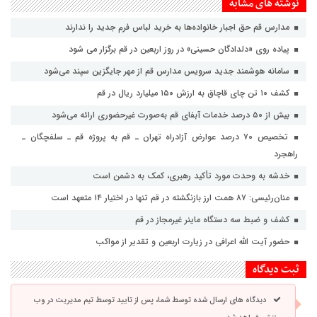
نوشته های مشابه
مدارس قم حق اجبار خانواده‌ها به خرید لباس فرم جدید را ندارند
پیاده روی «دلدادگان حسینی» در روز اربعین در قم برگزار می شود
سامانه هوشمند جدید سرویس مدارس قم از مهر جایگزین سپند می‌شود
کشف ۱۰ تن چای قاچاق به ارزش ۱۵۰ میلیارد ریال در قم
بیش از ۵۰ درصد خدمات آبفای قم به‌صورت غیرحضوری ارائه می‌شود
تخصیص ۷۰ درصد عوارض آزادراه تهران ـ قم به پروژه قم ـ سلفچگان ـ
راهجرد
خدشه به وحدت مورد تأکید رهبری، کمک به دشمن است
منان‌رئیسی: ۸۷ همت ارز بازنگشته در قم تنها در اختیار ۱۴ متعهد است
کشف و ضبط سه دستگاه ماینر غیرمجاز در قم
حضور آیت الله اعرافی در زیارت اربعین و تقدیر از مواکب
ثبت دیدگاه
دیدگاه های ارسال شده توسط شما، پس از تایید توسط تیم مدیریت در وب