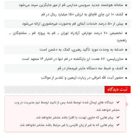
سامانه هوشمند جدید سرویس مدارس قم از مهر جایگزین سپند می‌شود
کشف ۱۰ تن چای قاچاق به ارزش ۱۵۰ میلیارد ریال در قم
بیش از ۵۰ درصد خدمات آبفای قم به‌صورت غیرحضوری ارائه می‌شود
تخصیص ۷۰ درصد عوارض آزادراه تهران ـ قم به پروژه قم ـ سلفچگان ـ
راهجرد
خدشه به وحدت مورد تأکید رهبری، کمک به دشمن است
منان‌رئیسی: ۸۷ همت ارز بازنگشته در قم تنها در اختیار ۱۴ متعهد است
کشف و ضبط سه دستگاه ماینر غیرمجاز در قم
حضور آیت الله اعرافی در زیارت اربعین و تقدیر از مواکب
ثبت دیدگاه
دیدگاه های ارسال شده توسط شما، پس از تایید توسط تیم مدیریت در وب
منتشر خواهد شد.
پیام هایی که حاوی تهمت یا افترا باشد منتشر نخواهد شد.
پیام هایی که به غیر از زبان فارسی یا غیر مرتبط باشد منتشر نخواهد شد.