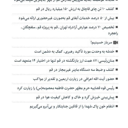
کشف ۱۰ تن چای قاچاق به ارزش ۱۵۰ میلیارد ریال در قم
بیش از ۵۰ درصد خدمات آبفای قم به‌صورت غیرحضوری ارائه می‌شود
تخصیص ۷۰ درصد عوارض آزادراه تهران ـ قم به پروژه قم ـ سلفچگان ـ
راهجرد
سرباز حسینیم!
خدشه به وحدت مورد تأکید رهبری، کمک به دشمن است
منان‌رئیسی: ۸۷ همت ارز بازنگشته در قم تنها در اختیار ۱۴ متعهد است
کشف و ضبط سه دستگاه ماینر غیرمجاز در قم
حضور آیت الله اعرافی در زیارت اربعین و تقدیر از مواکب
رئیس قوه قضاییه حرم مطهر حضرت فاطمه معصومه(س) را زیارت کرد
پیش‌بینی خیزش گرد و خاک و کاهش کیفیت هوا در قم
انتقام خون پاک شهدا را از قاتلین جنایتکار و بی‌آبرو می‌گیریم