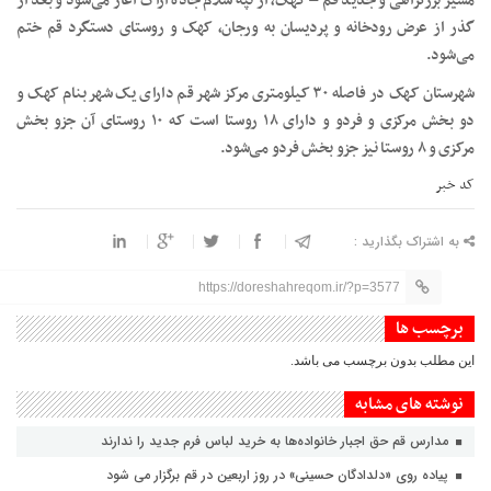
مسیر بزرگراهی و جدید قم – کهک، از تپه سلام جاده اراک آغاز می‌شود و بعد از
گذر از عرض رودخانه و پردیسان به ورجان، کهک و روستای دستگرد قم ختم
می‌شود.
شهرستان کهک در فاصله ۳۰ کیلومتری مرکز شهر قم دارای یک شهر بنام کهک و
دو بخش مرکزی و فردو و دارای ۱۸ روستا است که ۱۰ روستای آن جزو بخش
مرکزی و ۸ روستا نیز جزو بخش فردو می‌شود.
کد خبر
به اشتراک بگذارید :
https://doreshahreqom.ir/?p=3577
برچسب ها
این مطلب بدون برچسب می باشد.
نوشته های مشابه
مدارس قم حق اجبار خانواده‌ها به خرید لباس فرم جدید را ندارند
پیاده روی «دلدادگان حسینی» در روز اربعین در قم برگزار می شود