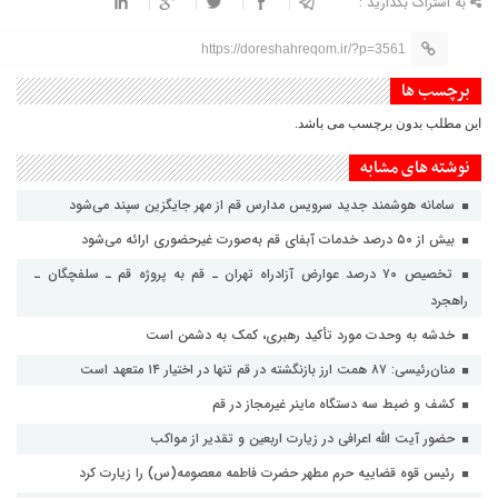
به اشتراک بگذارید :
https://doreshahreqom.ir/?p=3561
برچسب ها
این مطلب بدون برچسب می باشد.
نوشته های مشابه
سامانه هوشمند جدید سرویس مدارس قم از مهر جایگزین سپند می‌شود
بیش از ۵۰ درصد خدمات آبفای قم به‌صورت غیرحضوری ارائه می‌شود
تخصیص ۷۰ درصد عوارض آزادراه تهران ـ قم به پروژه قم ـ سلفچگان ـ
راهجرد
خدشه به وحدت مورد تأکید رهبری، کمک به دشمن است
منان‌رئیسی: ۸۷ همت ارز بازنگشته در قم تنها در اختیار ۱۴ متعهد است
کشف و ضبط سه دستگاه ماینر غیرمجاز در قم
حضور آیت الله اعرافی در زیارت اربعین و تقدیر از مواکب
رئیس قوه قضاییه حرم مطهر حضرت فاطمه معصومه(س) را زیارت کرد