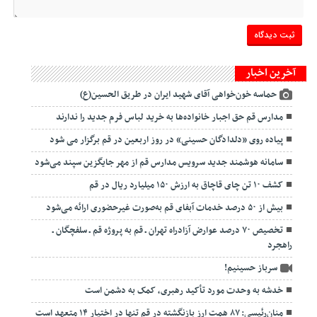
آخرین اخبار
حماسه خون‌خواهی آقای شهید ایران در طریق الحسین(ع)
مدارس قم حق اجبار خانواده‌ها به خرید لباس فرم جدید را ندارند
پیاده روی «دلدادگان حسینی» در روز اربعین در قم برگزار می شود
سامانه هوشمند جدید سرویس مدارس قم از مهر جایگزین سپند می‌شود
کشف ۱۰ تن چای قاچاق به ارزش ۱۵۰ میلیارد ریال در قم
بیش از ۵۰ درصد خدمات آبفای قم به‌صورت غیرحضوری ارائه می‌شود
تخصیص ۷۰ درصد عوارض آزادراه تهران ـ قم به پروژه قم ـ سلفچگان ـ
راهجرد
سرباز حسینیم!
خدشه به وحدت مورد تأکید رهبری، کمک به دشمن است
منان‌رئیسی: ۸۷ همت ارز بازنگشته در قم تنها در اختیار ۱۴ متعهد است