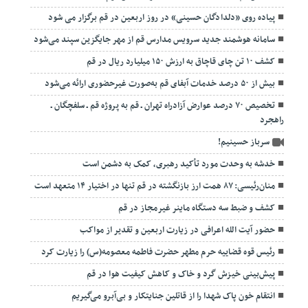
پیاده روی «دلدادگان حسینی» در روز اربعین در قم برگزار می شود
سامانه هوشمند جدید سرویس مدارس قم از مهر جایگزین سپند می‌شود
کشف ۱۰ تن چای قاچاق به ارزش ۱۵۰ میلیارد ریال در قم
بیش از ۵۰ درصد خدمات آبفای قم به‌صورت غیرحضوری ارائه می‌شود
تخصیص ۷۰ درصد عوارض آزادراه تهران ـ قم به پروژه قم ـ سلفچگان ـ
راهجرد
سرباز حسینیم!
خدشه به وحدت مورد تأکید رهبری، کمک به دشمن است
منان‌رئیسی: ۸۷ همت ارز بازنگشته در قم تنها در اختیار ۱۴ متعهد است
کشف و ضبط سه دستگاه ماینر غیرمجاز در قم
حضور آیت الله اعرافی در زیارت اربعین و تقدیر از مواکب
رئیس قوه قضاییه حرم مطهر حضرت فاطمه معصومه(س) را زیارت کرد
پیش‌بینی خیزش گرد و خاک و کاهش کیفیت هوا در قم
انتقام خون پاک شهدا را از قاتلین جنایتکار و بی‌آبرو می‌گیریم