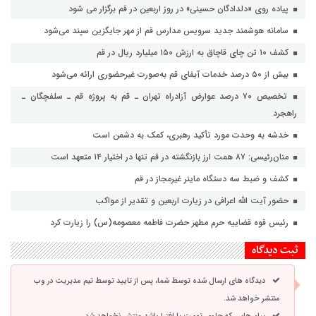
پیاده روی «دلدادگان حسینی» در روز اربعین در قم برگزار می شود
سامانه هوشمند جدید سرویس مدارس قم از مهر جایگزین سپند می‌شود
کشف ۱۰ تن چای قاچاق به ارزش ۱۵۰ میلیارد ریال در قم
بیش از ۵۰ درصد خدمات آبفای قم به‌صورت غیرحضوری ارائه می‌شود
تخصیص ۷۰ درصد عوارض آزادراه تهران ـ قم به پروژه قم ـ سلفچگان ـ
راهجرد
خدشه به وحدت مورد تأکید رهبری، کمک به دشمن است
منان‌رئیسی: ۸۷ همت ارز بازنگشته در قم تنها در اختیار ۱۴ متعهد است
کشف و ضبط سه دستگاه ماینر غیرمجاز در قم
حضور آیت الله اعرافی در زیارت اربعین و تقدیر از مواکب
رئیس قوه قضاییه حرم مطهر حضرت فاطمه معصومه(س) را زیارت کرد
ثبت دیدگاه
دیدگاه های ارسال شده توسط شما، پس از تایید توسط تیم مدیریت در وب
منتشر خواهد شد.