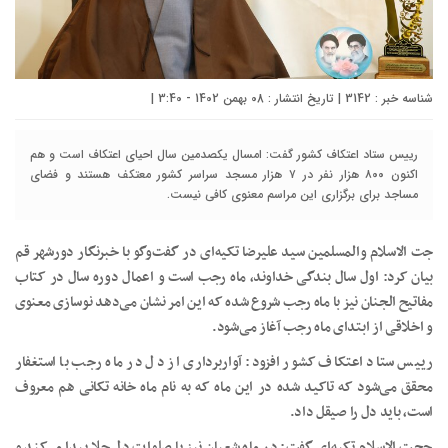
شناسه خبر : 3142 | تاریخ انتشار : 08 بهمن 1402 - 3:40 |
رییس ستاد اعتکاف کشور گفت: امسال یکصدمین سال احیای اعتکاف است و هم
اکنون ۸۰۰ هزار نفر در ۷ هزار مسجد سراسر کشور معتکف هستند و فضای
مساجد برای برگزاری این مراسم معنوی کافی نیست.
جت الاسلام والمسلمین سید علیرضا تکیه‌ای در گفت‌وگو با خبرنگار دورشهر قم
بیان کرد: اول سال بندگی خداوند، ماه رجب است و اعمال دوره سال در کتاب
مفاتیح الجنان نیز با ماه رجب شروع شده که این امر نشان می‌دهد نوسازی معنوی
و اخلاقی از ابتدای ماه رجب آغاز می‌شود.
رییس ستاد اعتکاف کشور افزود: آواربرداری از دل در ماه رجب با استغفار
محقق می‌شود که تاکید شده در این ماه که به نام ماه خانه تکانی هم معروف
است، باید دل را صیقل داد.
حجت الاسلام تکیه‌ای گفت: در ماه شعبان نیز با صلوات دل جلا پیدا می‌کند و