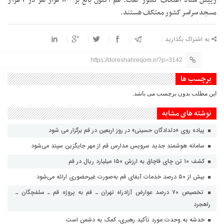
رییس ستاد اعتکاف کشور گفت: هم اکنون بالغ بر ۸۰۰ هزار نفر در ۷ هزار
مسجد سراسر کشور معتکف هستند.
به اشتراک بگذارید :
https://doreshahreqom.ir/?p=3142
برچسب ها
این مطلب بدون برچسب می باشد.
نوشته های مشابه
پیاده روی «دلدادگان حسینی» در روز اربعین در قم برگزار می شود
سامانه هوشمند جدید سرویس مدارس قم از مهر جایگزین سپند می‌شود
کشف ۱۰ تن چای قاچاق به ارزش ۱۵۰ میلیارد ریال در قم
بیش از ۵۰ درصد خدمات آبفای قم به‌صورت غیرحضوری ارائه می‌شود
تخصیص ۷۰ درصد عوارض آزادراه تهران ـ قم به پروژه قم ـ سلفچگان ـ
راهجرد
خدشه به وحدت مورد تأکید رهبری، کمک به دشمن است