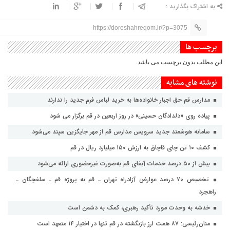
به اشتراک بگذارید :
https://doreshahreqom.ir/?p=3075
برچسب ها
این مطلب بدون برچسب می باشد.
نوشته های مشابه
مدارس قم حق اجبار خانواده‌ها به خرید لباس فرم جدید را ندارند
پیاده روی «دلدادگان حسینی» در روز اربعین در قم برگزار می شود
سامانه هوشمند جدید سرویس مدارس قم از مهر جایگزین سپند می‌شود
کشف ۱۰ تن چای قاچاق به ارزش ۱۵۰ میلیارد ریال در قم
بیش از ۵۰ درصد خدمات آبفای قم به‌صورت غیرحضوری ارائه می‌شود
تخصیص ۷۰ درصد عوارض آزادراه تهران ـ قم به پروژه قم ـ سلفچگان ـ
راهجرد
خدشه به وحدت مورد تأکید رهبری، کمک به دشمن است
منان‌رئیسی: ۸۷ همت ارز بازنگشته در قم تنها در اختیار ۱۴ متعهد است