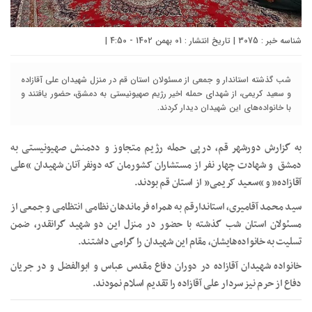
شناسه خبر : 3075 | تاریخ انتشار : 01 بهمن 1402 - 4:50 |
شب گذشته استاندار و جمعی از مسئولان استان قم در منزل شهیدان علی آقازاده
و سعید کریمی، از شهدای حمله اخیر رژیم صهیونیستی به دمشق، حضور یافتند و
با خانواده‌های این شهیدان دیدار کردند.
به گزارش دورشهر قم، درپی حمله رژیم متجاوز و ددمنش صهیونیستی به
دمشق و شهادت چهار نفر از مستشاران کشورمان که دونفر آنان شهیدان “علی
آقازاده” و “سعید کریمی” از استان قم بودند.
سید محمد آقامیری، استاندارقم به همراه فرماندهان نظامی انتظامی و جمعی از
مسئولان استان شب گذشته با حضور در منزل این دو شهید گرانقدر، ضمن
تسلیت به خانواده‌هایشان، مقام این شهیدان را گرامی داشتند.
خانواده شهیدان آقازاده در دوران دفاع مقدس عباس و ابوالفضل و در جریان
دفاع از حرم نیز سردار علی آقازاده را تقدیم اسلام نمودند.