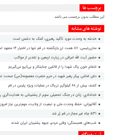
برچسب ها
این مطلب بدون برچسب می باشد.
نوشته های مشابه
خدشه به وحدت مورد تأکید رهبری، کمک به دشمن است
منان‌رئیسی: ۸۷ همت ارز بازنگشته در قم تنها در اختیار ۱۴ متعهد است
حضور آیت الله اعرافی در زیارت اربعین و تقدیر از مواکب
انتقام خون پاک شهدا را از قاتلین جنایتکار و بی‌آبرو می‌گیریم
دفن امانتی پیکر رهبر شهید در حرم حضرت معصومه(س) صحت ندا
کشف بیش از ۶۸ کیلوگرم تریاک در عملیات ویژه پلیس در قم
خدادادی: زنان در جنگ تحمیلی سوم از پشتیبانی به هدایت‌گری ر
آقاتهرانی: حفظ وحدت ملی و تبعیت از ولایت، مهم‌ترین نیاز امرو
۵۳۱ چاه غیر مجاز در قم پُر شد
شب‌های همبستگی؛ وقتی مردم، جبهه پشتیبان ایران شدند
ثبت دیدگاه