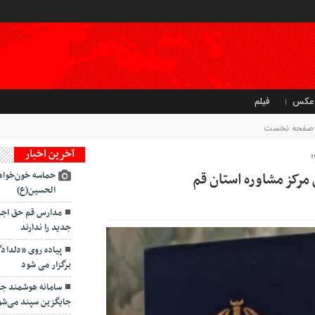
عکس
فیلم
م-صفحه نخست
آخرین اخبار
 مرکز مشاوره استان قم
حماسه خون‌خواه
الحسین(ع)
مدارس قم حق اجبار
جدید را ندارند
پیاده روی «دلداد
برگزار می شود
سامانه هوشمند ج
جایگزین سپند می‌شو