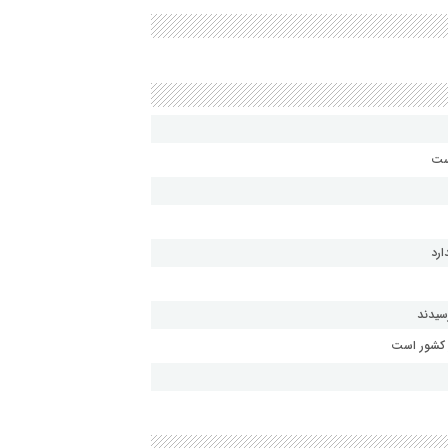
رد
سیدند
ز کشور است