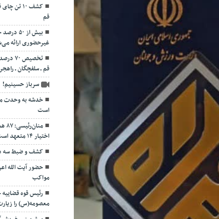
قم
بیش از ۵۰
غیرحضوری ارائه می‌
تخصیص ۷۰
قم ـ سلفچگان ـ راهجر
سرباز حسینیم!
خدشه به وحدت مو
است
منان
اختیار ۱۴ متعهد است
کشف و ضبط سه دس
حضور آیت الله اعر
مواکب
رئیس قوه قضاییه
معصومه(س) را زیارت