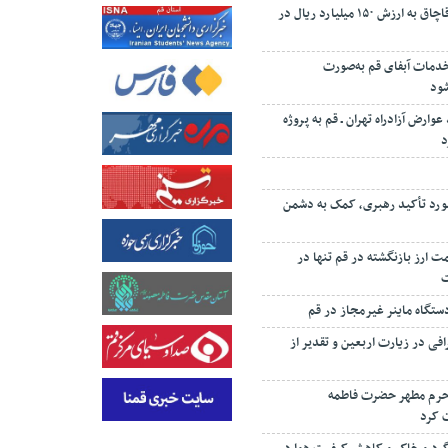
کشف ۱۰ تن چای قاچاق به ارزش ۱۵۰ میلیارد ریال در
 درصد خدمات آبفای قم به‌صورت
شود
 درصد عوارض آزادراه تهران ـ قم به پروژه
د
رد تأکید رهبری، کمک به دشمن
‌رئیسی: ۸۷ همت ارز بازنگشته در قم تنها در
تگاه ماینر غیرمجاز در قم
افی در زیارت اربعین و تقدیر از
 حرم مطهر حضرت فاطمه
 کرد