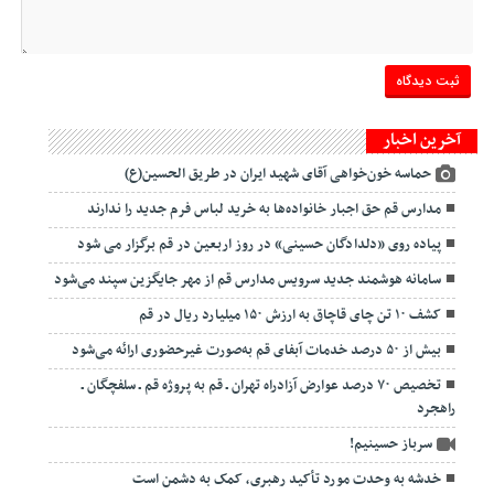
آخرین اخبار
حماسه خون‌خواهی آقای شهید ایران در طریق الحسین(ع)
مدارس قم حق اجبار خانواده‌ها به خرید لباس فرم جدید را ندارند
پیاده روی «دلدادگان حسینی» در روز اربعین در قم برگزار می شود
سامانه هوشمند جدید سرویس مدارس قم از مهر جایگزین سپند می‌شود
کشف ۱۰ تن چای قاچاق به ارزش ۱۵۰ میلیارد ریال در قم
بیش از ۵۰ درصد خدمات آبفای قم به‌صورت غیرحضوری ارائه می‌شود
تخصیص ۷۰ درصد عوارض آزادراه تهران ـ قم به پروژه قم ـ سلفچگان ـ
راهجرد
سرباز حسینیم!
خدشه به وحدت مورد تأکید رهبری، کمک به دشمن است