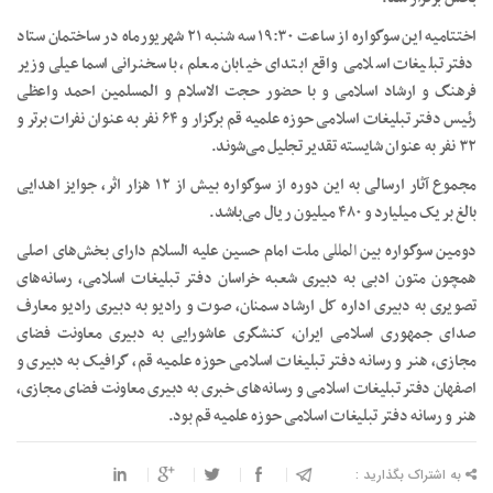
اختتامیه این سوگواره از ساعت ۱۹:۳۰ سه شنبه ۲۱ شهریورماه در ساختمان ستاد
دفتر تبلیغات اسلامی واقع ابتدای خیابان معلم، با سخنرانی اسماعیلی وزیر
فرهنگ و ارشاد اسلامی و با حضور حجت الاسلام و المسلمین احمد واعظی
رئیس دفتر تبلیغات اسلامی حوزه علمیه قم برگزار و ۶۴ نفر به عنوان نفرات برتر و
۳۲ نفر به عنوان شایسته تقدیر تجلیل می‌شوند.
مجموع آثار ارسالی به این دوره از سوگواره بیش از ۱۲ هزار اثر، جوایز اهدایی
بالغ بر یک میلیارد و ۴۸۰ میلیون ریال می‌باشد.
دومین سوگواره بین
المللی
ملت امام حسین علیه السلام دارای بخش‌های اصلی
همچون متون ادبی به دبیری شعبه خراسان دفتر تبلیغات اسلامی، رسانه‌های
تصویری به دبیری اداره کل ارشاد سمنان، صوت و رادیو به دبیری رادیو معارف
صدای جمهوری اسلامی ایران، کنشگری عاشورایی به دبیری معاونت فضای
مجازی، هنر و رسانه دفتر تبلیغات اسلامی حوزه علمیه قم، گرافیک به دبیری و
اصفهان دفتر تبلیغات اسلامی و رسانه‌های خبری به دبیری معاونت فضای مجازی،
هنر و رسانه دفتر تبلیغات اسلامی حوزه علمیه قم بود.
به اشتراک بگذارید :