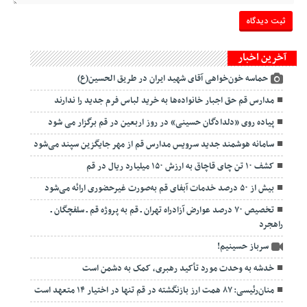
آخرین اخبار
حماسه خون‌خواهی آقای شهید ایران در طریق الحسین(ع)
مدارس قم حق اجبار خانواده‌ها به خرید لباس فرم جدید را ندارند
پیاده روی «دلدادگان حسینی» در روز اربعین در قم برگزار می شود
سامانه هوشمند جدید سرویس مدارس قم از مهر جایگزین سپند می‌شود
کشف ۱۰ تن چای قاچاق به ارزش ۱۵۰ میلیارد ریال در قم
بیش از ۵۰ درصد خدمات آبفای قم به‌صورت غیرحضوری ارائه می‌شود
تخصیص ۷۰ درصد عوارض آزادراه تهران ـ قم به پروژه قم ـ سلفچگان ـ
راهجرد
سرباز حسینیم!
خدشه به وحدت مورد تأکید رهبری، کمک به دشمن است
منان‌رئیسی: ۸۷ همت ارز بازنگشته در قم تنها در اختیار ۱۴ متعهد است