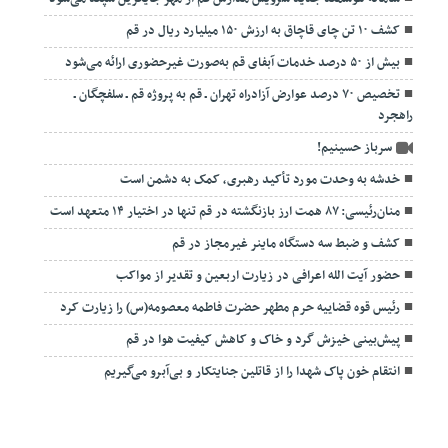
کشف ۱۰ تن چای قاچاق به ارزش ۱۵۰ میلیارد ریال در قم
بیش از ۵۰ درصد خدمات آبفای قم به‌صورت غیرحضوری ارائه می‌شود
تخصیص ۷۰ درصد عوارض آزادراه تهران ـ قم به پروژه قم ـ سلفچگان ـ
راهجرد
سرباز حسینیم!
خدشه به وحدت مورد تأکید رهبری، کمک به دشمن است
منان‌رئیسی: ۸۷ همت ارز بازنگشته در قم تنها در اختیار ۱۴ متعهد است
کشف و ضبط سه دستگاه ماینر غیرمجاز در قم
حضور آیت الله اعرافی در زیارت اربعین و تقدیر از مواکب
رئیس قوه قضاییه حرم مطهر حضرت فاطمه معصومه(س) را زیارت کرد
پیش‌بینی خیزش گرد و خاک و کاهش کیفیت هوا در قم
انتقام خون پاک شهدا را از قاتلین جنایتکار و بی‌آبرو می‌گیریم