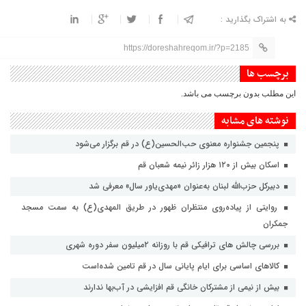
به اشتراک بگذارید :
https://doreshahreqom.ir/?p=2185
برچسب ها
این مطلب بدون برچسب می باشد.
نوشته های مشابه
پنجمین جشنواره معنوی حب‌الحسین(ع) در قم برگزار می‌شود
اسکان بیش از ۱۲۰ هزار زائر نیمه شعبان قم
دبیرکل حزب‌الله لبنان به‌عنوان «مهدی‌یاور سال» معرفی شد
روایتی از پیاده‌روی منتظران ظهور در طریق المهدی(ع) به سمت مسجد
جمکران
بررسی چالش های ترافیکی قم با روزانه ۲میلیون سفر دوره شهری
کالاهای اساسی برای ایام پایانی سال در قم تامین شده‌است
بیش از نیمی از مشترکان خانگی قم افزایشی در آب‌بها ندارند