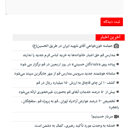
آخرین اخبار
حماسه خون‌خواهی آقای شهید ایران در طریق الحسین(ع)
مدارس قم حق اجبار خانواده‌ها به خرید لباس فرم جدید را ندارند
پیاده روی «دلدادگان حسینی» در روز اربعین در قم برگزار می شود
سامانه هوشمند جدید سرویس مدارس قم از مهر جایگزین سپند می‌شود
کشف ۱۰ تن چای قاچاق به ارزش ۱۵۰ میلیارد ریال در قم
بیش از ۵۰ درصد خدمات آبفای قم به‌صورت غیرحضوری ارائه می‌شود
تخصیص ۷۰ درصد عوارض آزادراه تهران ـ قم به پروژه قم ـ سلفچگان ـ
راهجرد
سرباز حسینیم!
خدشه به وحدت مورد تأکید رهبری، کمک به دشمن است