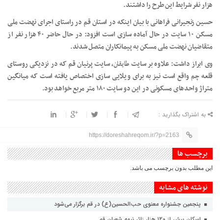
هزار نفر شرایط این طرح را داشتند.
حسین زنجیرانی فراهانی با بیان اینکه در استان قم در راستای اجرای نهضت ملی
مسکن ۱۰ سایت در حال آماده سازی است افزود: در حال حاضر ۴۰ هزار نفر از
متقاضیان نهضت ملی مسکن به پیمانکاران متصل شدند.
وی ابراز داشت: علاوه بر سایت
طایقان
، سایت پرنیان قم که در نزدیکی روستای
قلعه
چم
واقع است نیز به برای ویلایی سازی اختصاص یافته است که میانگین
متراژ واحدهای مسکونی در این دو سایت ۱۸۰ متر مربع خواهد بود.
به اشتراک بگذارید :
https://doreshahreqom.ir/?p=2163
برچسب ها
این مطلب بدون برچسب می باشد.
نوشته های مشابه
پنجمین جشنواره معنوی حب‌الحسین(ع) در قم برگزار می‌شود
اسکان بیش از ۱۲۰ هزار زائر نیمه شعبان قم