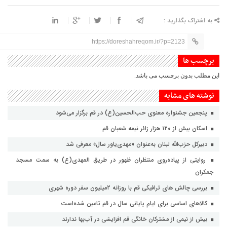
به اشتراک بگذارید :
https://doreshahreqom.ir/?p=2123
برچسب ها
این مطلب بدون برچسب می باشد.
نوشته های مشابه
پنجمین جشنواره معنوی حب‌الحسین(ع) در قم برگزار می‌شود
اسکان بیش از ۱۲۰ هزار زائر نیمه شعبان قم
دبیرکل حزب‌الله لبنان به‌عنوان «مهدی‌یاور سال» معرفی شد
روایتی از پیاده‌روی منتظران ظهور در طریق المهدی(ع) به سمت مسجد
جمکران
بررسی چالش های ترافیکی قم با روزانه ۲میلیون سفر دوره شهری
کالاهای اساسی برای ایام پایانی سال در قم تامین شده‌است
بیش از نیمی از مشترکان خانگی قم افزایشی در آب‌بها ندارند