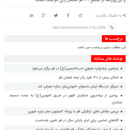
و این پروژه‌ها در مجمع ۱۷۲ نفر اشتغال زایی خواهند داشت.
به اشتراک بگذارید :
https://doreshahreqom.ir/?p=2096
برچسب ها
این مطلب بدون برچسب می باشد.
نوشته های مشابه
پنجمین جشنواره معنوی حب‌الحسین(ع) در قم برگزار می‌شود
اسکان بیش از ۱۲۰ هزار زائر نیمه شعبان قم
دبیرکل حزب‌الله لبنان به‌عنوان «مهدی‌یاور سال» معرفی شد
روایتی از پیاده‌روی منتظران ظهور در طریق المهدی(ع) به سمت مسجد
جمکران
بررسی چالش های ترافیکی قم با روزانه ۲میلیون سفر دوره شهری
کالاهای اساسی برای ایام پایانی سال در قم تامین شده‌است
بیش از نیمی از مشترکان خانگی قم افزایشی در آب‌بها ندارند