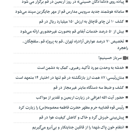
پیاده روی «دلدادگان حسینی» در روز اربعین در قم برگزار می شود
سامانه هوشمند جدید سرویس مدارس قم از مهر جایگزین سپند می‌شود
کشف ۱۰ تن چای قاچاق به ارزش ۱۵۰ میلیارد ریال در قم
بیش از ۵۰ درصد خدمات آبفای قم به‌صورت غیرحضوری ارائه می‌شود
تخصیص ۷۰ درصد عوارض آزادراه تهران ـ قم به پروژه قم ـ سلفچگان ـ
راهجرد
سرباز حسینیم!
خدشه به وحدت مورد تأکید رهبری، کمک به دشمن است
منان‌رئیسی: ۸۷ همت ارز بازنگشته در قم تنها در اختیار ۱۴ متعهد است
کشف و ضبط سه دستگاه ماینر غیرمجاز در قم
حضور آیت الله اعرافی در زیارت اربعین و تقدیر از مواکب
رئیس قوه قضاییه حرم مطهر حضرت فاطمه معصومه(س) را زیارت کرد
پیش‌بینی خیزش گرد و خاک و کاهش کیفیت هوا در قم
انتقام خون پاک شهدا را از قاتلین جنایتکار و بی‌آبرو می‌گیریم