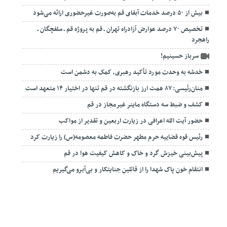
بیش از ۵۰ درصد خدمات آبفای قم به‌صورت غیرحضوری ارائه می‌شود
تخصیص ۷۰ درصد عوارض آزادراه تهران ـ قم به پروژه قم ـ سلفچگان ـ
راهجرد
سرباز حسینیم!
خدشه به وحدت مورد تأکید رهبری، کمک به دشمن است
منان‌رئیسی: ۸۷ همت ارز بازنگشته در قم تنها در اختیار ۱۴ متعهد است
کشف و ضبط سه دستگاه ماینر غیرمجاز در قم
حضور آیت الله اعرافی در زیارت اربعین و تقدیر از مواکب
رئیس قوه قضاییه حرم مطهر حضرت فاطمه معصومه(س) را زیارت کرد
پیش‌بینی خیزش گرد و خاک و کاهش کیفیت هوا در قم
انتقام خون پاک شهدا را از قاتلین جنایتکار و بی‌آبرو می‌گیریم