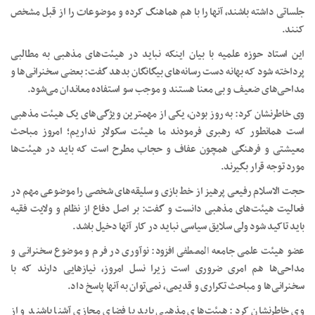
جلساتی داشته باشند، آنها را با هم هماهنگ کرده و موضوعات را از قبل مشخص
کنند.
این استاد حوزه علمیه با بیان اینکه نباید در هیئت‌های مذهبی به مطالبی
پرداخته شود که بهانه دست رسانه‌های بیگانگان بدهد گفت: بعضی سخنرانی‌ها و
مداحی‌های ضعیف و بی معنا هستند و موجب سو استفاده معاندان می‌شود.
وی خاطرنشان کرد: به روز بودن، یکی از مهمترین ویژگی‌های یک هیئت مذهبی
است همانطور که رهبری فرمودند ما هیئت سکولار نداریم؛ امروز مباحث
معیشتی و فرهنگی همچون عفاف و حجاب مطرح است که باید در هیئت‌ها
مورد توجه قرار بگیرند.
حجت الاسلام رفیعی پرهیز از خط بازی و سلیقه‌های شخصی را موضوعی مهم در
فعالیت هیئت‌های مذهبی دانست و گفت: بر اصل دفاع از نظام و ولایت فقیه
باید تاکید شود ولی سلایق سیاسی نباید در کار آنها دخیل باشد.
عضو هیئت علمی جامعه
المصطفی
افزود: نوآوری در فرم و موضوع سخنرانی و
مداحی‌ها هم امری ضروری است زیرا نسل امروز، نیازهایی دارند که با
سخنرانی‌ها و مباحث تکراری و قدیمی، نمی‌توان به آنها پاسخ داد.
وی خاطرنشان کرد: هیئت‌های مذهبی باید با فضای مجازی آشنا باشند و از