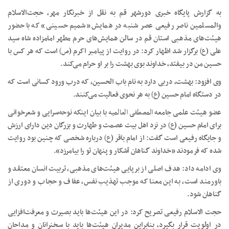
به گزارش پایگاه خبری دورشهر قم به نقل از خبرنگار مهر، حجت‌الاسلام
والمسلمین ناصر رفیعی عصر شنبه در همایش «شمیم حسینی» که با حضور
هیئت‌های مذهبی استان قم در سالن همایش‌های حرم مطهر امامزاده شاه سید
علی (
ع)
برگزار شد اظهار کرد: در روایت از پیامبر اکرم (
ص)
است که هر کس با
حسین من در بیفتد، خداوند بوی بهشت را بر او حرام می‌کند.
وی افزود: بهشت، دربی دارد به نام باب الحسین، که درب ورود کسانی است که
در دستگاه امام حسین (
ع)
به هر نحوی فعالیت می‌کنند.
عضو هیئت علمی جامعه
المصطفی
العالمیه
با بیان اینکه نوحه‌سرایی و شعرخوانی
برای امام حسین (
ع)
در نزد اهل بیت عصمت و طهارت و بزرگان دین دارای ارزش
و جایگاه رفیعی است گفت: از امام باقر (
ع)
درباره شخصی که چنین بود روایت
شده که فرمودند «خداوند گناهان آشکار و پنهان تو را بیامرزد».
وی ادامه داد: هدف اصلی از برپایی هیئت‌های مذهبی، تربیت انسان معتقد و
باورمند است، به این معنا که موجب تهذیب نفس، عفاف و حجاب و دوری از
گناهان شود.
حجت الاسلام رفیعی تصریح کرد: در این هیئت‌ها باید بصیرت و معرفت‌افزایی
در اولویت قرار بگیرد، بنابراین مدیران هیئت‌ها باید با سخنرانان و مداحان