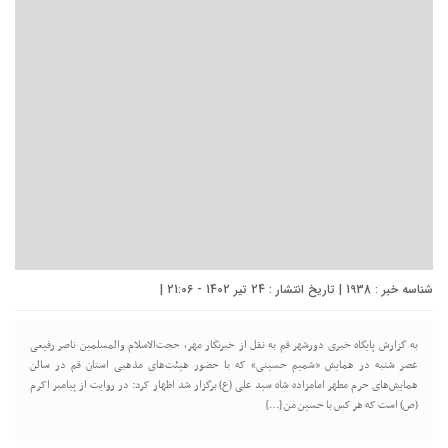
شناسه خبر : 1938 | تاریخ انتشار : 24 تیر 1402 - 21:06 |
به گزارش پایگاه خبری دورشهر قم به نقل از خبرنگار مهر، حجت‌الاسلام والمسلمین ناصر رفیعی
عصر شنبه در همایش «شمیم حسینی» که با حضور هیئت‌های مذهبی استان قم در سالن
همایش‌های حرم مطهر امامزاده شاه سید علی (ع) برگزار شد اظهار کرد: در روایت از پیامبر اکرم
(ص) است که هر کس با حسین من […]