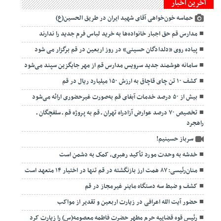
آخرین اخبار
حماسه خون‌خواهی آقای شهید ایران در طریق الحسین(ع)
مدارس قم حق اجبار خانواده‌ها به خرید لباس فرم جدید را ندارند
پیاده روی «دلدادگان حسینی» در روز اربعین در قم برگزار می شود
سامانه هوشمند جدید سرویس مدارس قم از مهر جایگزین سپند می‌شود
کشف ۱۰ تن چای قاچاق به ارزش ۱۵۰ میلیارد ریال در قم
بیش از ۵۰ درصد خدمات آبفای قم به‌صورت غیرحضوری ارائه می‌شود
تخصیص ۷۰ درصد عوارض آزادراه تهران ـ قم به پروژه قم ـ سلفچگان ـ
راهجرد
سرباز حسینیم!
خدشه به وحدت مورد تأکید رهبری، کمک به دشمن است
منان‌رئیسی: ۸۷ همت ارز بازنگشته در قم تنها در اختیار ۱۴ متعهد است
کشف و ضبط سه دستگاه ماینر غیرمجاز در قم
حضور آیت الله اعرافی در زیارت اربعین و تقدیر از مواکب
رئیس قوه قضاییه حرم مطهر حضرت فاطمه معصومه(س) را زیارت کرد