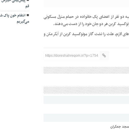
پیش‌بینی خیزش گ
قم
انتقام خون پاک شهد
نبه دو نفر از اعضای یک خانواده در حمام منزل مسکونی
می‌گیریم
ونوکسید کربن هر دو جان خود را از دست می‌دهند.
ای لازم، علت را نشت گاز مونوکسید کربن از
آبگرمکن
و
https://doreshahreqom.ir/?p=1754
مسجد جمکران