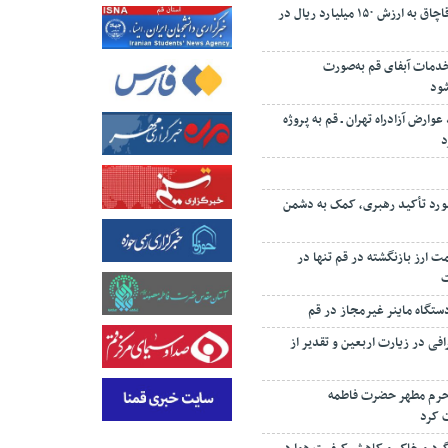
کشف ۱۰ تن چای قاچاق به ارزش ۱۵۰ میلیارد ریال در
 درصد خدمات آبفای قم به‌صورت
شود
 درصد عوارض آزادراه تهران ـ قم به پروژه
د
رد تأکید رهبری، کمک به دشمن
‌رئیسی: ۸۷ همت ارز بازنگشته در قم تنها در
تگاه ماینر غیرمجاز در قم
افی در زیارت اربعین و تقدیر از
 حرم مطهر حضرت فاطمه
 کرد