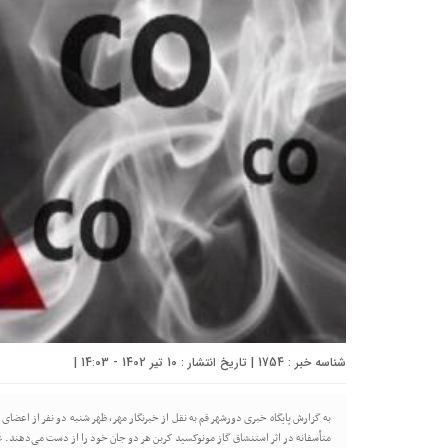
شناسه خبر : 1754 | تاریخ انتشار : 10 تیر 1402 - 14:03 |
به گزارش پایگاه خبری دورشهر قم به نقل از خبرنگار مهر، ظهر شنبه دو نفر از اعض
متأسفانه در اثر استنشاق گاز مونوکسید کربن هر دو جان خود را از دست می‌دهند. 