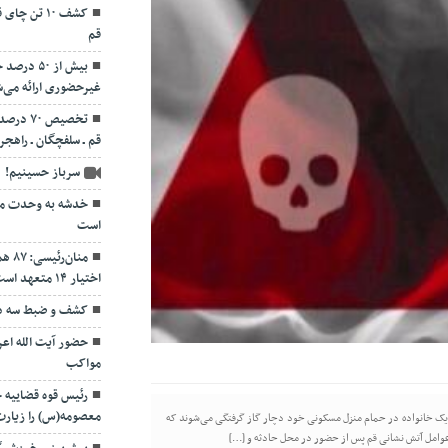
قم
بیش از ۵۰
غیرحضوری ارائه می‌
تخصیص ۷۰
قم ـ سلفچگان ـ راهجر
سرباز حسینیم!
خدشه به وحدت مو
است
منان
اختیار ۱۴ متعهد است
کشف و ضبط سه دس
حضور آیت الله اعر
مواکب
رئیس قوه قضاییه
معصومه(س) را زیارت
ای یک خانواده در حمام منزل مسکونی خود دچار گاز گرفتگی می‌شوند که
عوامل آتش نشانی قم پس از حضور در محل حادثه و […]