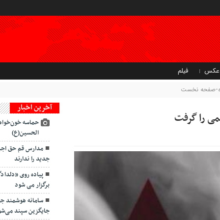
عکس
فیلم
تاه-صفحه نخست
آخرین اخبار
حماسه خون‌خواه
الحسین(ع)
مدارس قم حق اجبار
جدید را ندارند
پیاده روی «دلداد
برگزار می شود
سامانه هوشمند ج
جایگزین سپند می‌شو