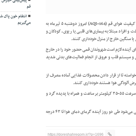
پیش‌بینی خیزش گ
قم
انتقام خون پاک شهد
می‌گیریم
به گزارش پایگاه خبری دورشهر قم به نقل از خبرنگار مهر، شاخص کیفیت هوای قم (AQI=164) امروز دوشنبه ۵ تیرماه به
 شرایط ناسالم قرار گرفت و افراد مبتلا به بیماری‌های قلبی یا ریوی، کودکان و
نی یا سنگین خارج از منزل خودداری کنند.
های آینده لازم است شهروندان قمی حضور خود را در خارج
 و سیستم قلب و عروق از انجام فعالیت‌های بدنی شدید
واسته تا از قرار دادن محصولات غذایی آماده مصرف از
عرض آلودگی هوا هستند خودداری کنند.
آسمان قم امروز صاف در برخی ساعات همراه با وزش باد شدید با سرعت ۵۵-۳۵ کیلومتر بر ساعت و همراه با پدیده گرد و
کمینه دما قم امروز ۲۴ و بیشینه ۳۹ درجه بوده است که پیش بینی می‌شود طی دو روز آینده گرمای دمای هوا تا ۴۳ درجه
https://doreshahreqom.ir/?p=1696