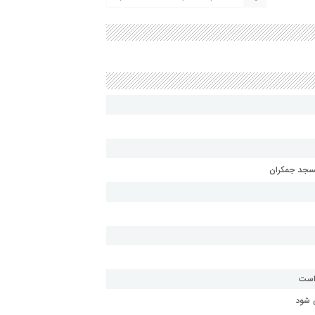
مسجد جمکران
 است
 شود