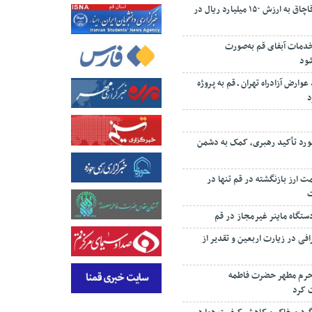
کشف ۱۰ تن چای قاچاق به ارزش ۱۵۰ میلیارد ریال در
 درصد خدمات آبفای قم به‌صورت
شود
 درصد عوارض آزادراه تهران ـ قم به پروژه
د
رد تأکید رهبری، کمک به دشمن
‌رئیسی: ۸۷ همت ارز بازنگشته در قم تنها در
تگاه ماینر غیرمجاز در قم
افی در زیارت اربعین و تقدیر از
 حرم مطهر حضرت فاطمه
 کرد