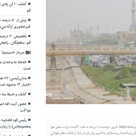
قم
بیش از ۵۰
غیرحضوری ارائه می‌
تخصیص ۷۰
قم ـ سلفچگان ـ راهجر
سرباز حسینیم!
خدشه به وحدت مو
است
منان
اختیار ۱۴ متعهد است
کشف و ضبط سه دس
حضور آیت الله اعر
مواکب
رئیس قوه قضاییه
معصومه(س) را زیارت
به گزارش پایگاه خبری دورشهر قم به نقل از خبرنگار مهر، شاخص کیفیت هوای قم (AQI=164) امروز دوشنبه ۵ تیرماه به علت آلاینده ذرات معلق هوا
دکان و سالمندان و مبتلایان به آسم و زنان باردار باید از فعالیت‌های طولانی