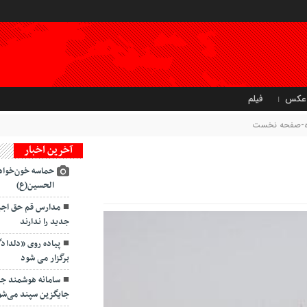
عکس
فیلم
تاه-صفحه نخست
آخرین اخبار
حماسه خون‌خواه
الحسین(ع)
مدارس قم حق اجبار
جدید را ندارند
پیاده روی «دلداد
برگزار می شود
سامانه هوشمند ج
جایگزین سپند می‌شو