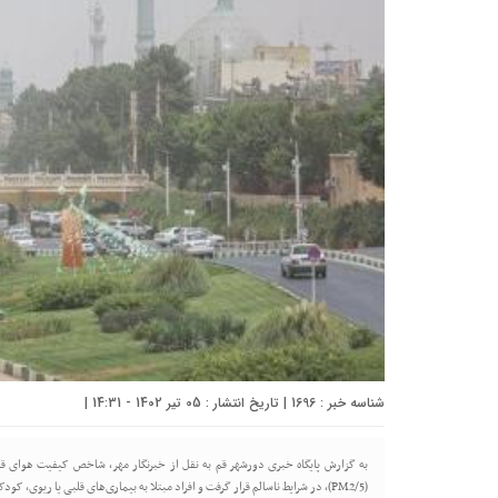
شناسه خبر : 1696 | تاریخ انتشار : 05 تیر 1402 - 14:31 |
(PM2/5)، در شرایط ناسالم قرار گرفت و افراد مبتلا به بیماری‌های قلبی یا ریوی، کو