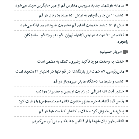
سامانه هوشمند جدید سرویس مدارس قم از مهر جایگزین سپند می‌شود
کشف ۱۰ تن چای قاچاق به ارزش ۱۵۰ میلیارد ریال در قم
بیش از ۵۰ درصد خدمات آبفای قم به‌صورت غیرحضوری ارائه می‌شود
تخصیص ۷۰ درصد عوارض آزادراه تهران ـ قم به پروژه قم ـ سلفچگان ـ
راهجرد
سرباز حسینیم!
خدشه به وحدت مورد تأکید رهبری، کمک به دشمن است
منان‌رئیسی: ۸۷ همت ارز بازنگشته در قم تنها در اختیار ۱۴ متعهد است
کشف و ضبط سه دستگاه ماینر غیرمجاز در قم
حضور آیت الله اعرافی در زیارت اربعین و تقدیر از مواکب
رئیس قوه قضاییه حرم مطهر حضرت فاطمه معصومه(س) را زیارت کرد
پیش‌بینی خیزش گرد و خاک و کاهش کیفیت هوا در قم
انتقام خون پاک شهدا را از قاتلین جنایتکار و بی‌آبرو می‌گیریم