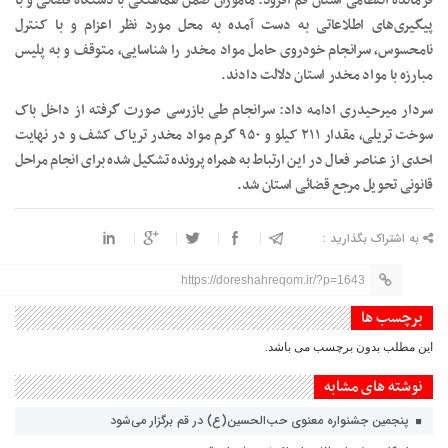
فرمانده انتظامی استان قم افزود: مأموران ضمن هماهنگی با دستگاه قضائی و با
پیگیری‌های اطلاعاتی به دست آمده به محل مورد نظر اعزام و با کنترل
نامحسوس، سرانجام خودروی حامل مواد مخدر را شناسایی، متوقف و به پلیس
مبارزه با مواد مخدر استان دلالت دادند.
سردار میرحیدری ادامه داد: سرانجام طی بازرسی صورت گرفته از داخل باک
سوخت تریلی، مقدار ۲۱۱ کیلو و ۹۵۰ گرم مواد مخدر تریاک کشف و در نهایت
احدی از عناصر فعال در این ارتباط به همراه پرونده تشکیل شده برای انجام مراحل
قانونی تحویل مرجع قضائی استان شد.
به اشتراک بگذارید :
https://doreshahreqom.ir/?p=1643
برچسب ها
این مطلب بدون برچسب می باشد.
نوشته های مشابه
پنجمین جشنواره معنوی حب‌الحسین(ع) در قم برگزار می‌شود