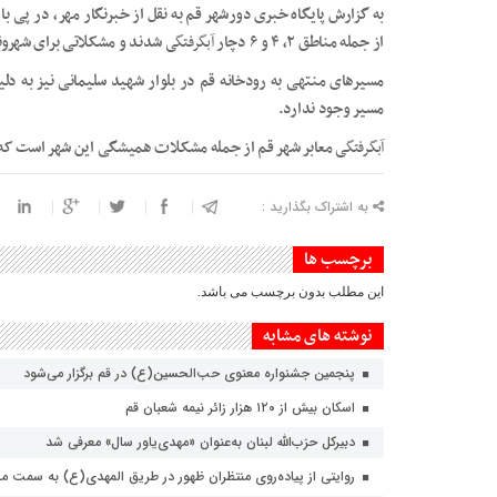
به گزارش پایگاه خبری دورشهر قم به نقل از خبرنگار مهر، در پی ب
از جمله مناطق ۲، ۴ و ۶ دچار
آبگرفتگی
شدند و مشکلاتی برای شهرون
مسیرهای منتهی به رودخانه قم در بلوار شهید سلیمانی نیز به دل
مسیر وجود ندارد.
آبگرفتگی
معابر شهر قم از جمله مشکلات همیشگی این شهر است که د
به اشتراک بگذارید :
برچسب ها
این مطلب بدون برچسب می باشد.
نوشته های مشابه
پنجمین جشنواره معنوی حب‌الحسین(ع) در قم برگزار می‌شود
اسکان بیش از ۱۲۰ هزار زائر نیمه شعبان قم
دبیرکل حزب‌الله لبنان به‌عنوان «مهدی‌یاور سال» معرفی شد
روایتی از پیاده‌روی منتظران ظهور در طریق المهدی(ع) به سمت 