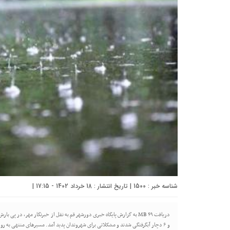
شناسه خبر : 1500 | تاریخ انتشار : 18 خرداد 1402 - 17:15 |
و ۶ دچار آبگرفتگی شدند و مشکلاتی برای شهروندان پدید آمد. مسیرهای منتهی به رودخانه قم در بلوار شهید سلیمانی نیز به […]