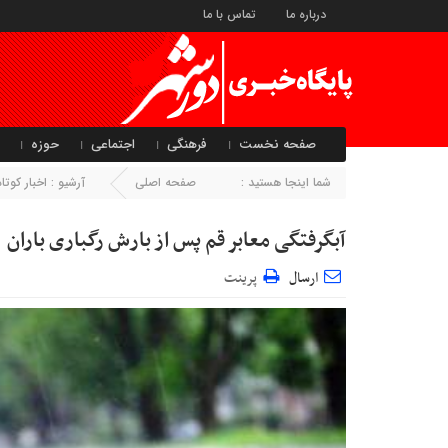
درباره ما
تماس با ما
صفحه نخست
فرهنگی
اجتماعی
حوزه
شما اینجا هستید :
صفحه اصلی
آرشیو :
اخبار کو
آبگرفتگی معابر قم پس از بارش رگباری باران
ارسال
پرینت