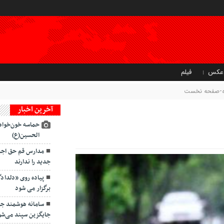
عکس
فیلم
تاه-صفحه نخست
آخرین اخبار
حماسه خون‌خواه
الحسین(ع)
مدارس قم حق اجبار
جدید را ندارند
پیاده روی «دلداد
برگزار می شود
سامانه هوشمند ج
جایگزین سپند می‌شو