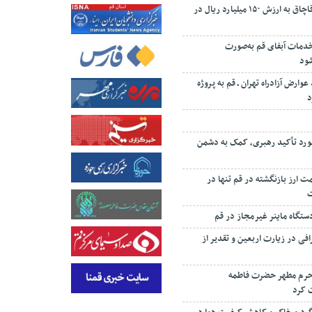
کشف ۱۰ تن چای قاچاق به ارزش ۱۵۰ میلیارد ریال در
 درصد خدمات آبفای قم به‌صورت
شود
 درصد عوارض آزادراه تهران ـ قم به پروژه
د
رد تأکید رهبری، کمک به دشمن
‌رئیسی: ۸۷ همت ارز بازنگشته در قم تنها در
تگاه ماینر غیرمجاز در قم
افی در زیارت اربعین و تقدیر از
 حرم مطهر حضرت فاطمه
 کرد