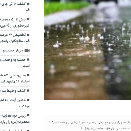
قم
بیش از ۵۰
غیرحضوری ارائه می‌
تخصیص ۷۰
قم ـ سلفچگان ـ راهجر
سرباز حسینیم!
خدشه به وحدت مو
است
منان
اختیار ۱۴ متعهد است
کشف و ضبط سه دس
حضور آیت الله اعر
مواکب
رئیس قوه قضاییه
معصومه(س) را زیارت
دریافت ۴۹ MB به گزارش پایگاه خبری دورشهر قم به نقل از خبرنگار مهر، در پی بارش شدید و رگباری در قم برخی از معابر مناطق این شهر از جمله مناطق ۲، ۴