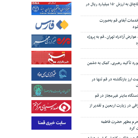
کشف ۱۰ تن چای قاچاق به ارزش ۱۵۰ میلیارد ریال در
 درصد خدمات آبفای قم به‌صورت
شود
 درصد عوارض آزادراه تهران ـ قم به پروژه
د
رد تأکید رهبری، کمک به دشمن
‌رئیسی: ۸۷ همت ارز بازنگشته در قم تنها در
تگاه ماینر غیرمجاز در قم
افی در زیارت اربعین و تقدیر از
 حرم مطهر حضرت فاطمه
 کرد