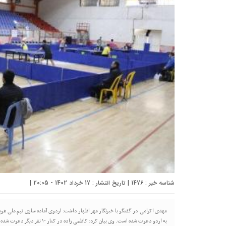
شناسه خبر : 1476 | تاریخ انتشار : 17 خرداد 1402 - 20:05 |
مهدی اکرامی در گفتگو با خبرنگار مهر اظهار داشت: اردوی آماده سازی تیم ملی هوپس
به اردو دعوت شده است. وی بیان کرد: کاظمی زاده در کنار ۱۰ نفر دیگر دعوت شده به اردو برای عضویت در تیم ملی تنیس روی […]