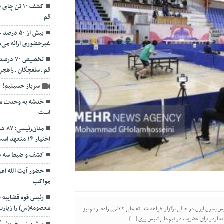
قم
بیش از ۵۰
غیرحضوری ارائه می‌
تخصیص ۷۰
قم ـ سلفچگان ـ راهجر
سرباز حسینیم!
خدشه به وحدت مو
است
منان
اختیار ۱۴ متعهد است
کشف و ضبط سه دس
حضور آیت الله اعر
مواکب
رئیس قوه قضاییه
معصومه(س) را زیارت
 پسران ایران در حالی برگزار خواهد شد که علی کاظمی زاده از قم نیز