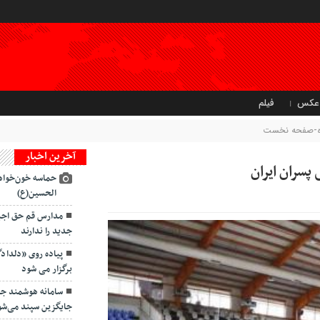
عکس
فیلم
تاه-صفحه نخست
آخرین اخبار
پسران ایران
حماسه خون‌خواه
الحسین(ع)
مدارس قم حق اجبار
جدید را ندارند
پیاده روی «دلداد
برگزار می شود
سامانه هوشمند ج
جایگزین سپند می‌شو