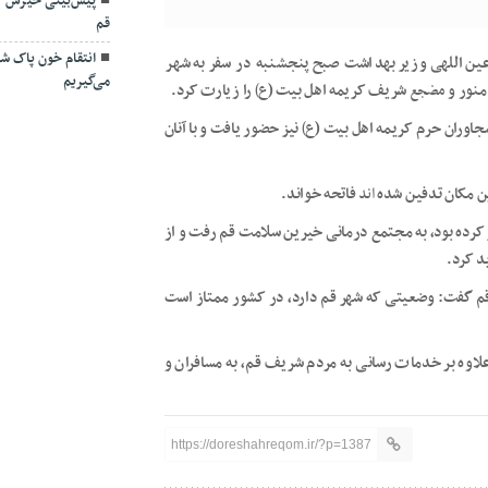
پیش‌بینی خیزش گ
قم
انتقام خون پاک شهد
م عین اللهی وزیر بهداشت صبح پنجشنبه در سفر به شهر
می‌گیریم
منور و
مضجع
شریف کریمه اهل بیت (
ع)
را زیارت کرد.
مجاوران حرم کریمه اهل بیت (
ع)
نیز حضور یافت و با آنان
این مکان تدفین شده
اند
فاتحه خواند.
 کرده بود، به مجتمع درمانی خیرین سلامت قم رفت و از
ر قم گفت: وضعیتی که شهر قم دارد، در کشور ممتاز است
اوه بر خدمات رسانی به مردم شریف قم، به مسافران و
https://doreshahreqom.ir/?p=1387