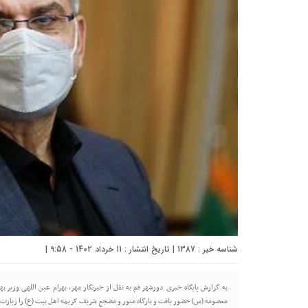
شناسه خبر : 1387 | تاریخ انتشار : 11 خرداد 1402 - 9:58 |
به گزارش پایگاه خبری دورشهر قم به نقل از خبرنگار مهر، بهرام عین اللهی وز
معصومه (س) حضور یافت و بارگاه منور و مضجع شریف کریمه اهل بیت (ع) را زیارت ک