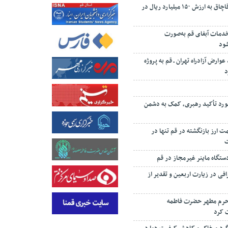
کشف ۱۰ تن چای قاچاق به ارزش ۱۵۰ میلیارد ریال در
 درصد خدمات آبفای قم به‌صورت
شود
 درصد عوارض آزادراه تهران ـ قم به پروژه
د
رد تأکید رهبری، کمک به دشمن
‌رئیسی: ۸۷ همت ارز بازنگشته در قم تنها در
تگاه ماینر غیرمجاز در قم
افی در زیارت اربعین و تقدیر از
 حرم مطهر حضرت فاطمه
 کرد