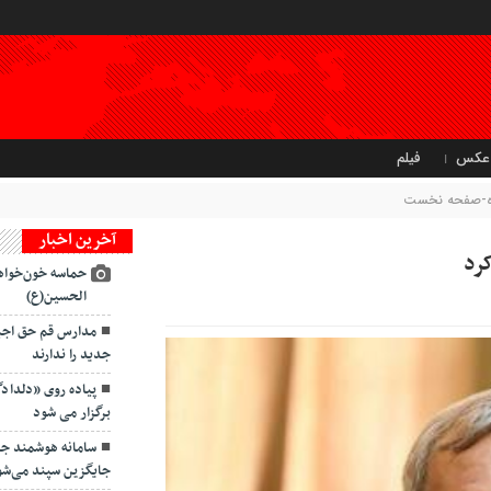
عکس
فیلم
تاه-صفحه نخست
آخرین اخبار
رد
حماسه خون‌خواه
الحسین(ع)
مدارس قم حق اجبار
جدید را ندارند
پیاده روی «دلداد
برگزار می شود
سامانه هوشمند ج
جایگزین سپند می‌شو