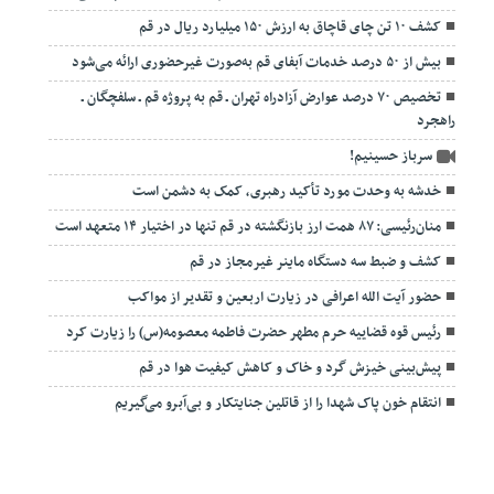
کشف ۱۰ تن چای قاچاق به ارزش ۱۵۰ میلیارد ریال در قم
بیش از ۵۰ درصد خدمات آبفای قم به‌صورت غیرحضوری ارائه می‌شود
تخصیص ۷۰ درصد عوارض آزادراه تهران ـ قم به پروژه قم ـ سلفچگان ـ
راهجرد
سرباز حسینیم!
خدشه به وحدت مورد تأکید رهبری، کمک به دشمن است
منان‌رئیسی: ۸۷ همت ارز بازنگشته در قم تنها در اختیار ۱۴ متعهد است
کشف و ضبط سه دستگاه ماینر غیرمجاز در قم
حضور آیت الله اعرافی در زیارت اربعین و تقدیر از مواکب
رئیس قوه قضاییه حرم مطهر حضرت فاطمه معصومه(س) را زیارت کرد
پیش‌بینی خیزش گرد و خاک و کاهش کیفیت هوا در قم
انتقام خون پاک شهدا را از قاتلین جنایتکار و بی‌آبرو می‌گیریم