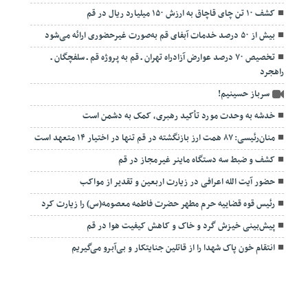
کشف ۱۰ تن چای قاچاق به ارزش ۱۵۰ میلیارد ریال در قم
بیش از ۵۰ درصد خدمات آبفای قم به‌صورت غیرحضوری ارائه می‌شود
تخصیص ۷۰ درصد عوارض آزادراه تهران ـ قم به پروژه قم ـ سلفچگان ـ
راهجرد
سرباز حسینیم!
خدشه به وحدت مورد تأکید رهبری، کمک به دشمن است
منان‌رئیسی: ۸۷ همت ارز بازنگشته در قم تنها در اختیار ۱۴ متعهد است
کشف و ضبط سه دستگاه ماینر غیرمجاز در قم
حضور آیت الله اعرافی در زیارت اربعین و تقدیر از مواکب
رئیس قوه قضاییه حرم مطهر حضرت فاطمه معصومه(س) را زیارت کرد
پیش‌بینی خیزش گرد و خاک و کاهش کیفیت هوا در قم
انتقام خون پاک شهدا را از قاتلین جنایتکار و بی‌آبرو می‌گیریم