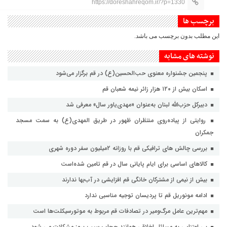
https://doreshahreqom.ir/?p=1330
برچسب ها
این مطلب بدون برچسب می باشد.
نوشته های مشابه
پنجمین جشنواره معنوی حب‌الحسین(ع) در قم برگزار می‌شود
اسکان بیش از ۱۲۰ هزار زائر نیمه شعبان قم
دبیرکل حزب‌الله لبنان به‌عنوان «مهدی‌یاور سال» معرفی شد
روایتی از پیاده‌روی منتظران ظهور در طریق المهدی(ع) به سمت مسجد
جمکران
بررسی چالش های ترافیکی قم با روزانه ۲میلیون سفر دوره شهری
کالاهای اساسی برای ایام پایانی سال در قم تامین شده‌است
بیش از نیمی از مشترکان خانگی قم افزایشی در آب‌بها ندارند
ادامه مونوریل قم تا پردیسان توجیه مناسبی ندارد
مهم‌ترین عامل مرگ‌ومیر در تصادفات قم مربوط به موتورسیکلت‌ها است
بی اعتنایی به مسائل اخلاقی همانند حجاب سبب بروز مشکلات می شود