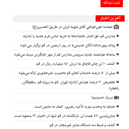
آخرین اخبار
حماسه خون‌خواهی آقای شهید ایران در طریق الحسین(ع)
مدارس قم حق اجبار خانواده‌ها به خرید لباس فرم جدید را ندارند
پیاده روی «دلدادگان حسینی» در روز اربعین در قم برگزار می شود
سامانه هوشمند جدید سرویس مدارس قم از مهر جایگزین سپند می‌شود
کشف ۱۰ تن چای قاچاق به ارزش ۱۵۰ میلیارد ریال در قم
بیش از ۵۰ درصد خدمات آبفای قم به‌صورت غیرحضوری ارائه می‌شود
تخصیص ۷۰ درصد عوارض آزادراه تهران ـ قم به پروژه قم ـ سلفچگان ـ
راهجرد
سرباز حسینیم!
خدشه به وحدت مورد تأکید رهبری، کمک به دشمن است
منان‌رئیسی: ۸۷ همت ارز بازنگشته در قم تنها در اختیار ۱۴ متعهد است
کشف و ضبط سه دستگاه ماینر غیرمجاز در قم