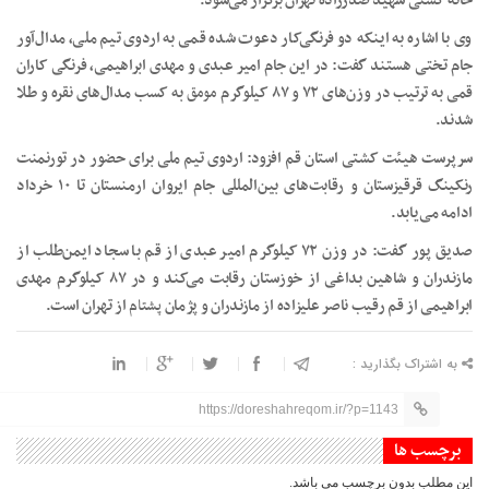
خانه کشتی شهید صدرزاده تهران برگزار می‌شود.
وی با اشاره به اینکه دو فرنگی‌کار دعوت شده قمی به اردوی تیم ملی، مدال‌آور
جام تختی هستند گفت: در این جام امیر عبدی و مهدی ابراهیمی، فرنگی کاران
قمی به ترتیب در وزن‌های ۷۲ و ۸۷ کیلوگرم
مومق
به کسب مدال‌های نقره و طلا
شدند.
سرپرست هیئت کشتی استان قم افزود: اردوی تیم ملی برای حضور در تورنمنت
رنکینگ قرقیزستان و رقابت‌های بین‌المللی جام ایروان ارمنستان تا ۱۰ خرداد
ادامه می‌یابد.
صدیق پور گفت: در وزن ۷۲ کیلوگرم امیر عبدی از قم با سجاد ایمن‌طلب از
مازندران و شاهین بداغی از خوزستان رقابت می‌کند و در ۸۷ کیلوگرم مهدی
ابراهیمی از قم رقیب ناصر علیزاده از مازندران و پژمان
پشتام
از تهران است.
به اشتراک بگذارید :
https://doreshahreqom.ir/?p=1143
برچسب ها
این مطلب بدون برچسب می باشد.