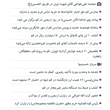
حماسه خون‌خواهی آقای شهید ایران در طریق الحسین(ع)
مدارس قم حق اجبار خانواده‌ها به خرید لباس فرم جدید را ندارند
پیاده روی «دلدادگان حسینی» در روز اربعین در قم برگزار می شود
سامانه هوشمند جدید سرویس مدارس قم از مهر جایگزین سپند می‌شود
کشف ۱۰ تن چای قاچاق به ارزش ۱۵۰ میلیارد ریال در قم
بیش از ۵۰ درصد خدمات آبفای قم به‌صورت غیرحضوری ارائه می‌شود
تخصیص ۷۰ درصد عوارض آزادراه تهران ـ قم به پروژه قم ـ سلفچگان ـ
راهجرد
سرباز حسینیم!
خدشه به وحدت مورد تأکید رهبری، کمک به دشمن است
منان‌رئیسی: ۸۷ همت ارز بازنگشته در قم تنها در اختیار ۱۴ متعهد است
کشف و ضبط سه دستگاه ماینر غیرمجاز در قم
حضور آیت الله اعرافی در زیارت اربعین و تقدیر از مواکب
رئیس قوه قضاییه حرم مطهر حضرت فاطمه معصومه(س) را زیارت کرد