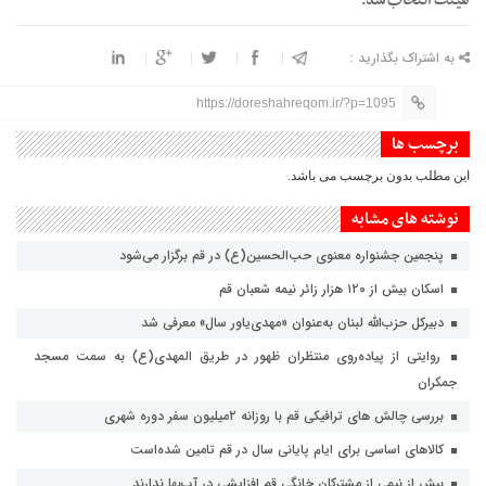
هیئت انتخاب شد.
به اشتراک بگذارید :
https://doreshahreqom.ir/?p=1095
برچسب ها
این مطلب بدون برچسب می باشد.
نوشته های مشابه
پنجمین جشنواره معنوی حب‌الحسین(ع) در قم برگزار می‌شود
اسکان بیش از ۱۲۰ هزار زائر نیمه شعبان قم
دبیرکل حزب‌الله لبنان به‌عنوان «مهدی‌یاور سال» معرفی شد
روایتی از پیاده‌روی منتظران ظهور در طریق المهدی(ع) به سمت مسجد
جمکران
بررسی چالش های ترافیکی قم با روزانه ۲میلیون سفر دوره شهری
کالاهای اساسی برای ایام پایانی سال در قم تامین شده‌است
بیش از نیمی از مشترکان خانگی قم افزایشی در آب‌بها ندارند