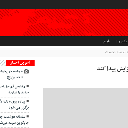
عکس
فیلم
تاه-صفحه نخست
آخرین اخبار
زایش پیدا کند
حماسه خون‌خواه
الحسین(ع)
مدارس قم حق اجبار
جدید را ندارند
پیاده روی «دلداد
برگزار می شود
سامانه هوشمند ج
جایگزین سپند می‌شو