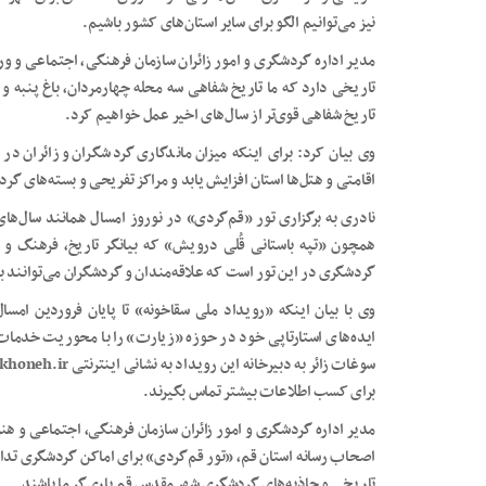
نیز می‌توانیم الگو برای سایر استان‌های کشور باشیم.
مدیر اداره گردشگری و امور زائران سازمان فرهنگی، اجتماعی 
تاریخی دارد که ما تاریخ شفاهی سه محله چهارمردان، باغ پنبه و 
تاریخ شفاهی قوی‌تر از سال‌های اخیر عمل خواهیم کرد.
وی بیان کرد: برای اینکه میزان ماندگاری گردشگران و زائران در
اقامتی و هتل‌ها استان افزایش یابد و مراکز تفریحی و بسته‌های 
نادری به برگزاری تور «قم‌گردی» در نوروز امسال همانند سال‌های
همچون «تپه باستانی قُلی درویش» که بیانگر تاریخ، فرهنگ و 
گردشگری در این تور است که علاقه‌مندان و گردشگران می‌توانند برای شرکت در ا
وی با بیان اینکه «رویداد ملی سقاخونه» تا پایان فروردین امسا
ایده‌های استارتاپی خود در حوزه «زیارت» را با محوریت خدمات‌ر
برای کسب اطلاعات بیشتر تماس بگیرند.
مدیر اداره گردشگری و امور زائران سازمان فرهنگی، اجتماعی و هن
اصحاب رسانه استان قم، «تور قم‌گردی» برای اماکن گردشگری تدارک
تاریخی و جاذبه‌های گردشگری شهر مقدس قم یاری‌گر ما باشند.