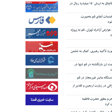
کشف ۱۰ تن چای قاچاق به ارزش ۱۵۰ میلیارد ریال در
 درصد خدمات آبفای قم به‌صورت
شود
 درصد عوارض آزادراه تهران ـ قم به پروژه
د
رد تأکید رهبری، کمک به دشمن
‌رئیسی: ۸۷ همت ارز بازنگشته در قم تنها در
تگاه ماینر غیرمجاز در قم
افی در زیارت اربعین و تقدیر از
 حرم مطهر حضرت فاطمه
 کرد