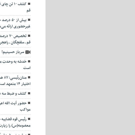
قم
بیش از ۵۰
غیرحضوری ارائه می‌
تخصیص ۷۰
قم ـ سلفچگان ـ راهجر
سرباز حسینیم!
خدشه به وحدت مو
است
منان
اختیار ۱۴ متعهد است
کشف و ضبط سه دس
حضور آیت الله اعر
مواکب
رئیس قوه قضاییه
معصومه(س) را زیارت