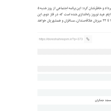
وی در پایان از راه‌اندازی خیابان غذا در مجموعه «چهارسو» قم خبرداد و خاطرنشان کرد: این برنامه اجتماعی از روز شنبه ۵
یام عید نوروز راه‌اندازی شده است که در فاز دوم، این
خیابان پس از شب‌های احیا تا پایان ماه مبارک رمضان از ساعت ۱۷ تا ۲۲ میزبان علاقه‌مندان، مسافران و همشهریان خواهد
https://doreshahreqom.ir/?p=373
مسجد جمکران