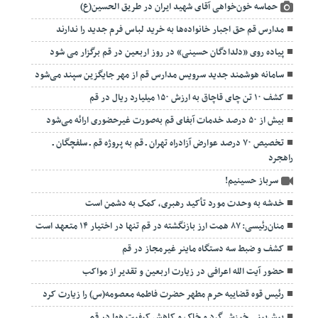
حماسه خون‌خواهی آقای شهید ایران در طریق الحسین(ع)
مدارس قم حق اجبار خانواده‌ها به خرید لباس فرم جدید را ندارند
پیاده روی «دلدادگان حسینی» در روز اربعین در قم برگزار می شود
سامانه هوشمند جدید سرویس مدارس قم از مهر جایگزین سپند می‌شود
کشف ۱۰ تن چای قاچاق به ارزش ۱۵۰ میلیارد ریال در قم
بیش از ۵۰ درصد خدمات آبفای قم به‌صورت غیرحضوری ارائه می‌شود
تخصیص ۷۰ درصد عوارض آزادراه تهران ـ قم به پروژه قم ـ سلفچگان ـ
راهجرد
سرباز حسینیم!
خدشه به وحدت مورد تأکید رهبری، کمک به دشمن است
منان‌رئیسی: ۸۷ همت ارز بازنگشته در قم تنها در اختیار ۱۴ متعهد است
کشف و ضبط سه دستگاه ماینر غیرمجاز در قم
حضور آیت الله اعرافی در زیارت اربعین و تقدیر از مواکب
رئیس قوه قضاییه حرم مطهر حضرت فاطمه معصومه(س) را زیارت کرد
پیش‌بینی خیزش گرد و خاک و کاهش کیفیت هوا در قم