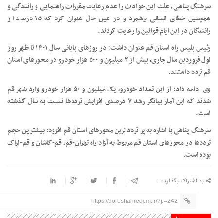
سرهنگ پناهی، علت این حوادث را عدم رعایت مقررات راهنمایی و رانندگی و
همچنین خطای انسانی برشمرد و در عین حال عنوان کرد که ۹۵ درصد از
رانندگان در این ایام قوانین را رعایت کردند.
رئیس پلیس راه استان قم عنوان داشت: در روزهای پایانی سال ۱۴۰۱ تا ظهر روز
اول فروردین سال جاری، بیش از ۳ میلیون و ۵۰۰ هزار خودرو در محورهای استان
قم تردد داشتند.
وی ادامه داد: از این تعداد خودرو، یک میلیون و ۵۰ هزار خودرو وارد شهر قم
شدند که این آمار بیانگر رشد ۷ درصدی افزایش ترددها نسبت به سال گذشته
است.
سرهنگ پناهی با اشاره به پر تردد
ترین
محورهای استان قم افزود: بیشترین حجم
ترددها در محورهای استان قم مربوط به آزاد راه تهران-قم، قم-کاشان و قم-اراک
بوده است.
به اشتراک بگذارید :
https://doreshahreqom.ir/?p=242