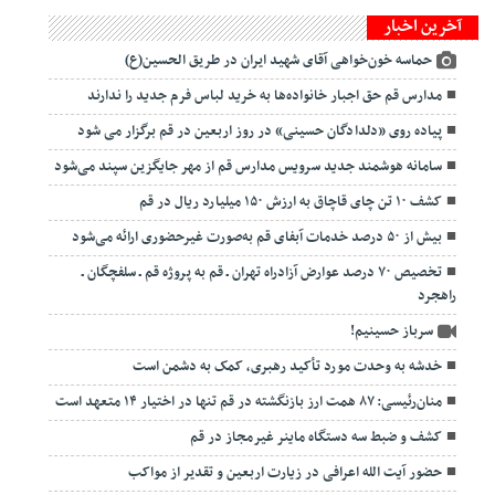
آخرین اخبار
حماسه خون‌خواهی آقای شهید ایران در طریق الحسین(ع)
مدارس قم حق اجبار خانواده‌ها به خرید لباس فرم جدید را ندارند
پیاده روی «دلدادگان حسینی» در روز اربعین در قم برگزار می شود
سامانه هوشمند جدید سرویس مدارس قم از مهر جایگزین سپند می‌شود
کشف ۱۰ تن چای قاچاق به ارزش ۱۵۰ میلیارد ریال در قم
بیش از ۵۰ درصد خدمات آبفای قم به‌صورت غیرحضوری ارائه می‌شود
تخصیص ۷۰ درصد عوارض آزادراه تهران ـ قم به پروژه قم ـ سلفچگان ـ
راهجرد
سرباز حسینیم!
خدشه به وحدت مورد تأکید رهبری، کمک به دشمن است
منان‌رئیسی: ۸۷ همت ارز بازنگشته در قم تنها در اختیار ۱۴ متعهد است
کشف و ضبط سه دستگاه ماینر غیرمجاز در قم
حضور آیت الله اعرافی در زیارت اربعین و تقدیر از مواکب