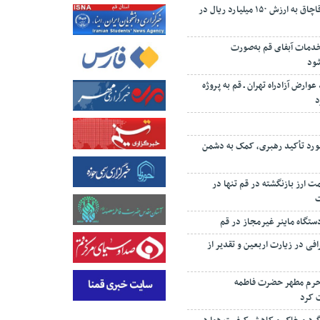
کشف ۱۰ تن چای قاچاق به ارزش ۱۵۰ میلیارد ریال در
 درصد خدمات آبفای قم به‌صورت
شود
 درصد عوارض آزادراه تهران ـ قم به پروژه
د
رد تأکید رهبری، کمک به دشمن
‌رئیسی: ۸۷ همت ارز بازنگشته در قم تنها در
تگاه ماینر غیرمجاز در قم
افی در زیارت اربعین و تقدیر از
 حرم مطهر حضرت فاطمه
 کرد