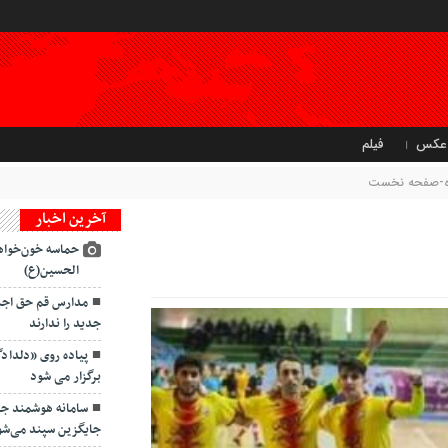
عکس
فیلم
تاه-صفحه نخست
آخرین اخبار
حماسه خون‌خواه
الحسین(ع)
مدارس قم حق اجبار
جدید را ندارند
پیاده روی «دلداد
برگزار می شود
سامانه هوشمند ج
جایگزین سپند می‌شو