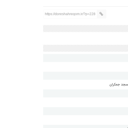
https://doreshahreqom.ir/?p=228
مسجد جمکران