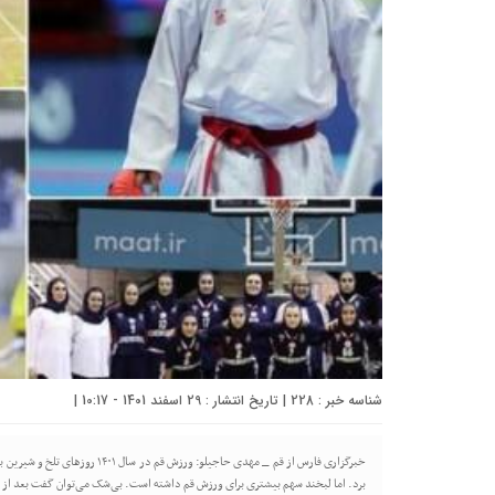
شناسه خبر : 228 | تاریخ انتشار : 29 اسفند 1401 - 10:17 |
خبرگزاری فارس از قم _ مهدی حاجیلو:
برد. اما لبخند سهم بیشتری برای ورزش قم داشته است. بی‌شک می‌توان گفت بعد از 