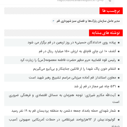
برچسب ها
مدیر عامل سازمان پارک‌ها و فضای سبز شهرداری قم
نوشته های مشابه
پیاده روی «دلدادگان حسینی» در روز اربعین در قم برگزار می شود
کشف ۱۰ تن چای قاچاق به ارزش ۱۵۰ میلیارد ریال در قم
رئیس قوه قضاییه حرم مطهر حضرت فاطمه معصومه(س) را زیارت کرد
انتقام خون پاک شهدا را از قاتلین جنایتکار و بی‌آبرو می‌گیریم
معاون استاندار: قم آماده میزبانی مراسم تشییع رهبر شهید است
۵۳۱ چاه غیر مجاز در قم پُر شد
آیت‌الله مکارم شیرازی: توجه هم‌زمان به مسائل اقتصادی و فرهنگی ضروری
است
شمار شهدای حمله بامداد جمعه دشمن به منطقه پردیسان قم به ۱۹ نفر رسید
کولیوند:بیش از ۹۲هزارواحد غیرنظامی در حملات آمریکایی صهیونی آسیب
دیدند