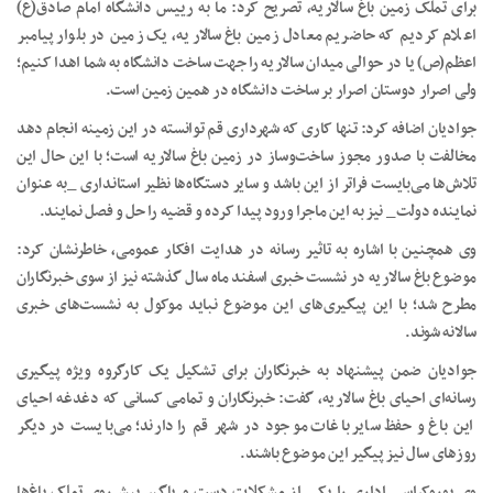
برای تملک زمین باغ سالاریه، تصریح کرد: ما به رییس دانشگاه امام صادق(ع)
اعلام کردیم که حاضریم معادل زمین باغ سالاریه، یک زمین در بلوار پیامبر
اعظم(ص) یا در حوالی میدان سالاریه را جهت ساخت دانشگاه به شما اهدا کنیم؛
ولی اصرار دوستان اصرار بر ساخت دانشگاه در همین زمین‌ است.
جوادیان اضافه کرد: تنها کاری که شهرداری قم توانسته در این زمینه انجام دهد
مخالفت با صدور مجوز ساخت‌و‌ساز در زمین باغ سالاریه است؛ با این حال این
تلاش‌ها می‌بایست فراتر از این باشد و سایر دستگاه‌ها نظیر استانداری _به عنوان
نماینده دولت_ نیز به این ماجرا ورود پیدا کرده و قضیه را حل و فصل نمایند.
وی همچنین با اشاره به تاثیر رسانه در هدایت افکار عمومی، خاطرنشان کرد:
موضوع باغ سالاریه در نشست خبری اسفند ماه سال گذشته نیز از سوی خبرنگاران
مطرح شد؛ با این پیگیری‌های این موضوع نباید موکول به نشست‌های خبری
سالانه شوند.
جوادیان ضمن پیشنهاد به خبرنگاران برای تشکیل یک کارگروه ویژه پیگیری
رسانه‌ای احیای باغ سالاریه، گفت: خبرنگاران و تمامی کسانی که دغدغه احیای
این باغ و حفظ سایر باغات موجود در شهر قم را دارند؛ می‌بایست در دیگر
روزهای سال نیز پیگیر این موضوع باشند.
وی بوروکراسی اداری را یکی از مشکلات دست‌ و پاگیر پیش‌روی تملک باغ‌ها