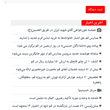
آخرین اخبار
حماسه خون‌خواهی آقای شهید ایران در طریق الحسین(ع)
مدارس قم حق اجبار خانواده‌ها به خرید لباس فرم جدید را ندارند
پیاده روی «دلدادگان حسینی» در روز اربعین در قم برگزار می شود
سامانه هوشمند جدید سرویس مدارس قم از مهر جایگزین سپند می‌شود
کشف ۱۰ تن چای قاچاق به ارزش ۱۵۰ میلیارد ریال در قم
بیش از ۵۰ درصد خدمات آبفای قم به‌صورت غیرحضوری ارائه می‌شود
تخصیص ۷۰ درصد عوارض آزادراه تهران ـ قم به پروژه قم ـ سلفچگان ـ
راهجرد
سرباز حسینیم!
خدشه به وحدت مورد تأکید رهبری، کمک به دشمن است
منان‌رئیسی: ۸۷ همت ارز بازنگشته در قم تنها در اختیار ۱۴ متعهد است