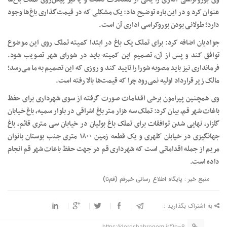
عنوان کرد و در این باره توضیح داد: یک مشکلی که در قیمت‌گذاری باغ‌ها وجود
دارد؛ طولانی بودن بوروکراسی اداری آن است.
جوادیان اضافه کرد: برای تملک یک باغ در ابتدا کمیته تملک روی این موضوع
توافق کند و پس از آن، تصمیم این کمیته باید در شورای شهر تصویب شود.
فرمانداری نیز باید مصوبه شورا را تایید کند و روزی که این تصمیم به ما می‌رسد؛
مالک زیر قرارداد اولیه نمی‌رود چرا که قیمت‌ها بالا رفته است.
وی همچنین پیرامون برخی اقدامات صورت گرفته از سوی شهرداری برای حفظ
باغات شهر قم، بیان کرد: تملک سه هزار متر باغ اشراقی در بلوار سمیه، باغ خیابان
گلزار، نهایی شدن توافقات برای تملک باغ‌ بولیان در خیابان سی متری قائم، باغ
جهانگیزی در خیابان کلهری و یک قطعه زمین ۱۸۰۰ متری جنب بوستان بانوان
مریم از جمله اقداماتی است که شهرداری قم در جهت حفظ باعات شهر قم انجام
داده است.
منبع خبر : پایگاه اطلاع رسانی خبرقم (قم‌نا)
به اشتراک بگذارید :
https://doreshahreqom.ir/?p=8